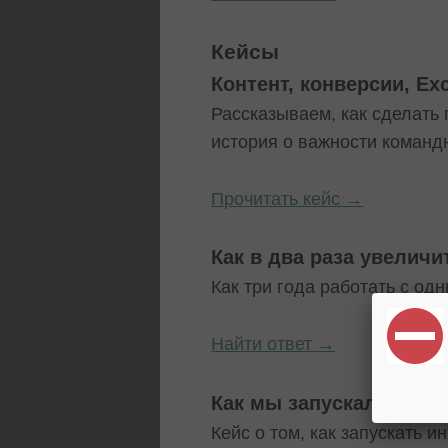
Кейсы
Контент, конверсии, Ex
Рассказываем, как сделать 
история о важности команд
Прочитать кейс →
Как в два раза увелич
Как три года работать с од
Найти ответ →
Как мы запускали поис
Кейс о том, как запускать 