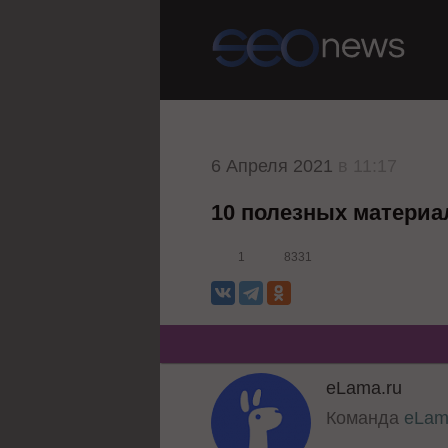
6 Апреля 2021
в 11:17
10 полезных материа
1
8331
eLama.ru
Команда
eLam