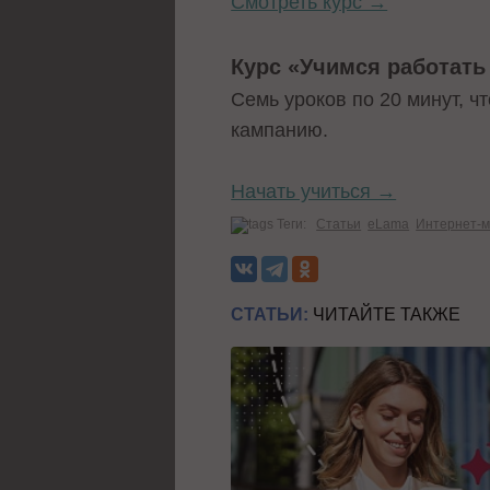
Смотреть курс →
Курс «Учимся работать 
Семь уроков по 20 минут, ч
кампанию.
Начать учиться →
Теги:
Статьи
eLama
Интернет-м
СТАТЬИ:
ЧИТАЙТЕ ТАКЖЕ