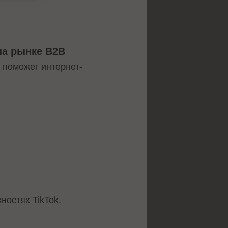
на рынке B2B
 поможет интернет-
остях TikTok.