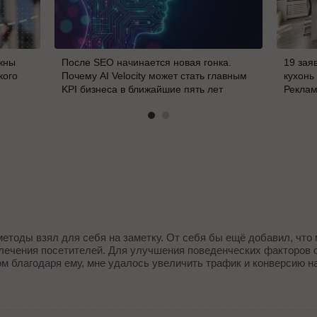
жны
После SEO начинается новая гонка.
19 зая
кого
Почему AI Velocity может стать главным
кухонь
KPI бизнеса в ближайшие пять лет
Реклам
етоды взял для себя на заметку. От себя бы ещё добавил, что
влечения посетителей. Для улучшения поведенческих факторов о
ом благодаря ему, мне удалось увеличить трафик и конверсию на