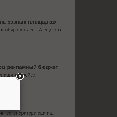
а на разных площадках
штабировать его. А еще это
этом рекламный бюджет
т ищите в кейсе.
лингвогенератора eLama.