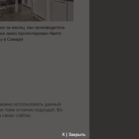
вок за месяц: как производитель
SEO глазами клиентов 202
 на заказ протестировал Авито
участников о развитии отр
у в Самаре
результатах рейтинга. Част
 можно использовать данный
н тоже отлично подходит. Во
 своих сайтах.
X | Закрыть