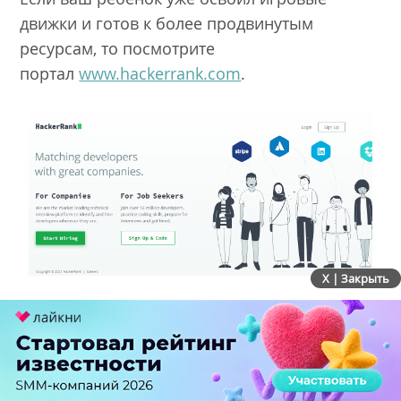
движки и готов к более продвинутым
ресурсам, то посмотрите
портал
www.hackerrank.com
.
X | Закрыть
HackerRank – один из лучших веб-сайтов в
интернете, предлагающий широкий спектр
ресурсов для начинающих разработчиков.