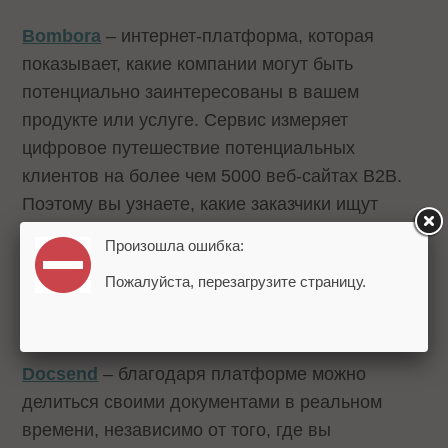
Bombora
– интернет-платформа, которая
показывает, какие компании могут быть
потенциально заинтересованы в вашем
продукте или услуге. Сервис измеряет
цифровое путешествие потенциальных
клиентов на более чем 5000 веб-сайтах B2B.
Поэтому вы узнаете, какие заказчики ищут
ваше решение, и впоследствии сможете их
Произошла ошибка:
привлечь.
Пожалуйста, перезагрузите страницу.
Стоимость
: предоставляется по запросу.
Docsend
– благодаря платформе можно
делиться своими документами в ​​реальном
времени, независимо от того, где вы