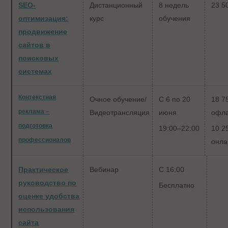
SEO-
Дистанционный
8 недель
23 5
оптимизация:
курс
обучения
продвижение
сайтов в
поисковых
системах
Контекстная
Очное обучение/
С 6 по 20
18 7
реклама –
Видеотрансляция
июня
офл
подготовка
19:00–22:00
10 2
профессионалов
онла
Практическое
Вебинар
С 16:00
руководство по
Бесплатно
оценке удобства
использования
сайта