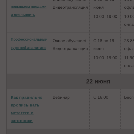
повышаем продажи
Видеотрансляция
июня
офл
и лояльность
10:00–19:00
10 0
онла
Профессиональный
Очное обучение/
С 18 по 19
23 8
курс веб-аналитика
Видеотрансляция
июня
офл
10:00–19:00
11 9
онла
22 июня
Как правильно
Вебинар
С 16:00
Бесп
прописывать
метатеги и
заголовки