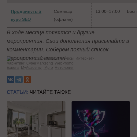
Продвинутый
Семинар
13:00–17:00
Бесп
курс SEO
(офлайн)
В ходе месяца появятся и другие
мероприятия. Свои дополнения присылайте в
комментарии. Соберем полный список
мероприятий вместе!
Теги:
Образовательные курсы
Интернет-
маркетинг
CyberMarketing
WebPromo
Experts
MyAcademy
IMpro
Нетология
СТАТЬИ:
ЧИТАЙТЕ ТАКЖЕ