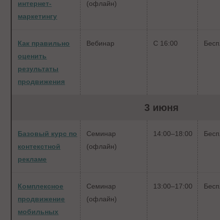
интернет-
(офлайн)
маркетингу
Как правильно
Вебинар
С 16:00
Бесп
оценить
результаты
продвижения
3 июня
Базовый курс по
Семинар
14:00–18:00
Бесп
контекстной
(офлайн)
рекламе
Комплексное
Семинар
13:00–17:00
Бесп
продвижение
(офлайн)
мобильных