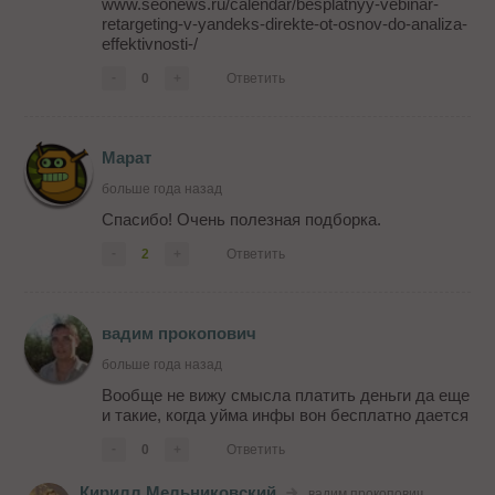
www.seonews.ru/calendar/besplatnyy-vebinar-
retargeting-v-yandeks-direkte-ot-osnov-do-analiza-
effektivnosti-/
-
0
+
Ответить
Марат
больше года назад
Спасибо! Очень полезная подборка.
-
2
+
Ответить
вадим прокопович
больше года назад
Вообще не вижу смысла платить деньги да еще
и такие, когда уйма инфы вон бесплатно дается
-
0
+
Ответить
Кирилл Мельниковский
вадим прокопович