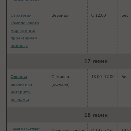
Стратегия
Вебинар
С 12:00
Бесп
комплексного
маркетинга:
проектируем
воронку
17 июня
Основы
Семинар
13:00–17:00
Бесп
аналитики
(офлайн)
интернет-
рекламы
18 июня
Email маркетинг:
Очное обучение/
С 18 по 19
18 3