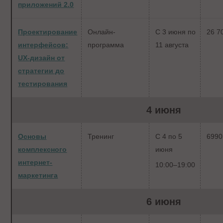
приложений 2.0
Проектирование
Онлайн-
С 3 июня по
26 7
интерфейсов:
программа
11 августа
UX-дизайн от
стратегии до
тестирования
4 июня
Основы
Тренинг
С 4 по 5
6990
комплексного
июня
интернет-
10:00–19:00
маркетинга
6 июня