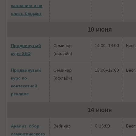
кампанию и не
слить бюджет
10 июня
Продвинутый
Семинар
14:00–18:00
Бесп
курс SEO
(офлайн)
Продвинутый
Семинар
13:00–17:00
Бесп
курс по
(офлайн)
контекстной
рекламе
14 июня
Анализ, сбор
Вебинар
С 16:00
Бесп
семантического