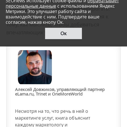
увеличивать число продаж товара, который
SEOnews использует cookie-файлы и
обрабатывает
персональные данные
с использованием Яндекс
нельзя услышать, увидеть или потрогать.
Метрики. Это улучшает работу сайта и
«Продавая незримое» – это инструкция к
взаимодействие с ним. Подтвердите ваше
согласие, нажав кнопу Ок.
тому, как мыслить, чтобы добиваться
впечатляющих успехов.
Ок
Алексей Довжиков, управляющий партнер
eLama.ru, Trinet и OneMoreWorld
Несмотря на то, что речь в ней о
маркетинге услуг, книга объяснит
каждому маркетологу и