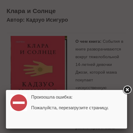
Клара и Солнце
Автор: Кадзуо Исигуро
О чем книга:
События в
книге разворачиваются
вокруг тяжелобольной
14-летней девочки
Джози, которой мама
покупает
«искусственную
подругу»-робота Клару.
Произошла ошибка:
В романе Исигуро дети
Пожалуйста, перезагрузите страницу.
учатся на дому с
помощью цифровых
репетиторов и мало