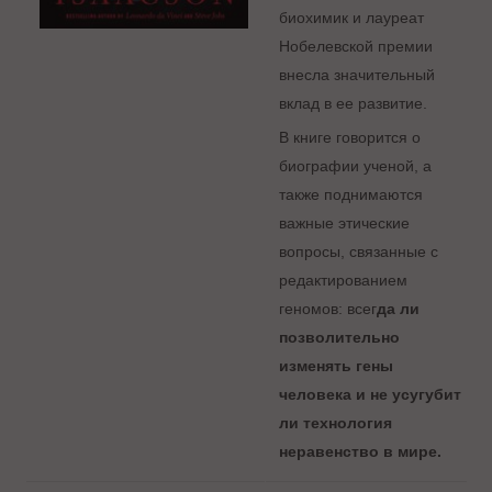
биохимик и лауреат
Нобелевской премии
внесла значительный
вклад в ее развитие.
В книге говорится о
биографии ученой, а
также поднимаются
важные этические
вопросы, связанные с
редактированием
геномов: всег
да ли
позв
олительно
изменять гены
человека и не усугубит
ли технология
неравенство в мире.