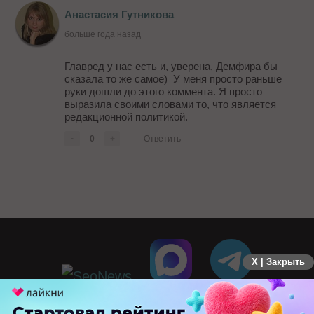
Анастасия Гутникова
больше года назад
Главред у нас есть и, уверена, Демфира бы
сказала то же самое) У меня просто раньше
руки дошли до этого коммента. Я просто
выразила своими словами то, что является
редакционной политикой.
-
0
+
Ответить
X | Закрыть
ПЕРЕЙТИ НА ПОЛНУЮ ВЕРСИЮ