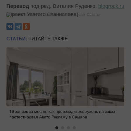
Перевод
под ред. Виталия Руденко,
blogrock.ru
(Проект Усатого Станислава)
Теги:
Форумы
Вебмастерам
Блогерам
Советы
СТАТЬИ:
ЧИТАЙТЕ ТАКЖЕ
19 заявок за месяц: как производитель кухонь на заказ
протестировал Авито Рекламу в Самаре