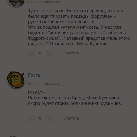
больше года назад
Тухлые названия. Если это перевод, то надо
было адаптировать подвиды форумчан к
рунетовской действительности.
Что за пошлая интеллигентность. У нас уже
будет не "источник разногласий", а "любитель
бодрого срача". И главный представитель этого
вида кто? Правильно - Миха Кузьмин!
-
0
+
Ответить
Гость
больше года назад
to Гость
Вам не кажется, что Бренд Михи Кузьмина
скоро будет стоить больше Михи Кузьмина.
-
0
+
Ответить