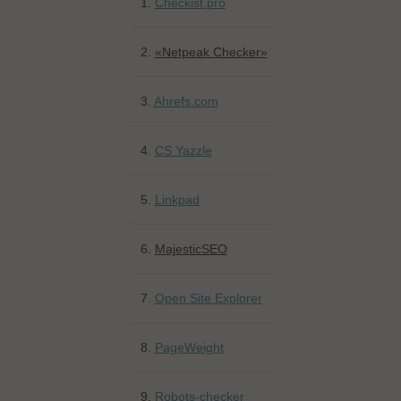
1.
Checkist
.
pro
2.
«Netpeak Checker»
3.
Ahrefs.com
4.
CS Yazzle
5.
Linkpad
6.
MajesticSEO
7.
Open Site Explorer
8.
PageWeight
9.
Robots-checker