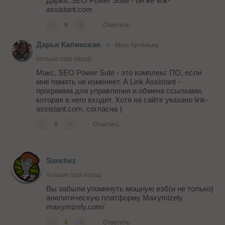
Дарья, SEO Power Suite - он же link-
assistant.com
-
0
+
Ответить
Дарья Калинская
Макс Артемьев
больше года назад
Макс, SEO Power Sute - это комплекс ПО, если
мне память не изменяет. А Link Assistant -
программа для управления и обмена ссылками,
которая в него входит. Хотя на сайте указано link-
assistant.com, согласна )
-
0
+
Ответить
Sanchez
больше года назад
Вы забыли упомянуть мощную вэб(и не только)
анилитическую платформу Maxymizely
maxymizely.com/
-
4
+
Ответить