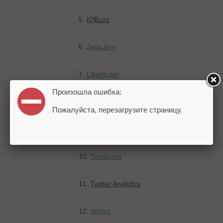
5.
IQBuzz
6.
JagaJam
7.
LikeAlyzer
Произошла ошибка:
8.
Popsters
Пожалуйста, перезагрузите страницу.
9.
SemanticForce
10.
Twitalyzer
11.
Twitter Analytics
12.
Wobot