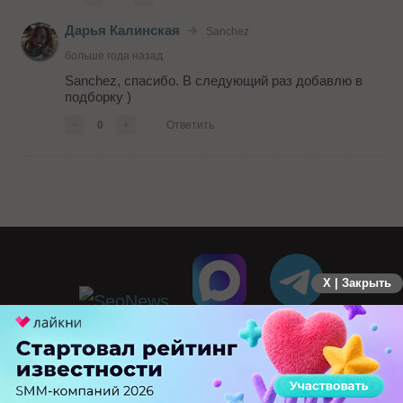
Дарья Калинская
Sanchez
больше года назад
Sanchez, спасибо. В следующий раз добавлю в
подборку )
-
0
+
Ответить
X | Закрыть
ПЕРЕЙТИ НА ПОЛНУЮ ВЕРСИЮ
© SEOnews.ru Все права защищены. 2026