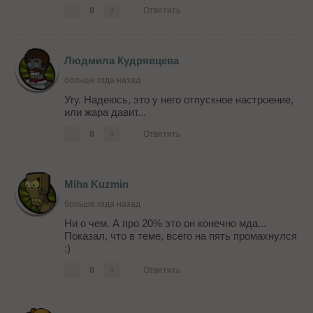
-
0
+
Ответить
Людмила Кудрявцева
больше года назад
Угу. Надеюсь, это у него отпускное настроение,
или жара давит...
-
0
+
Ответить
Miha Kuzmin
больше года назад
Ни о чем. А про 20% это он конечно мда...
Показал, что в теме, всего на пять промахнулся
:)
-
0
+
Ответить