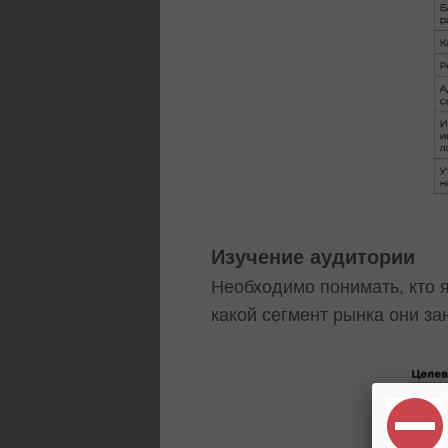
Изучение аудитории
Необходимо понимать, кто я
какой сегмент рынка они за