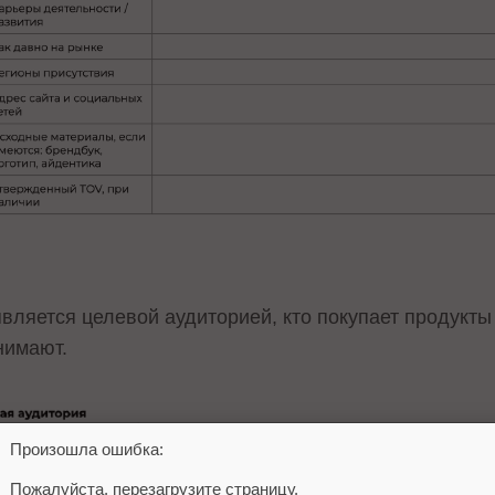
вляется целевой аудиторией, кто покупает продукты 
нимают.
Произошла ошибка:
Пожалуйста, перезагрузите страницу.