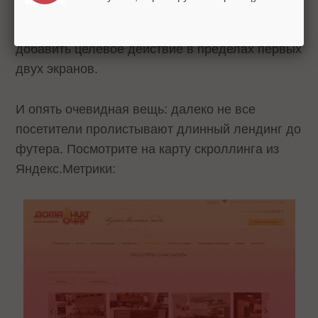
Иногда страница красивая, с неплохим
контентом, но разработчики забывают
добавить целевое действие в пределах первых
двух экранов.
И опять очевидная вещь: далеко не все
посетители пролистывают длинный лендинг до
футера. Посмотрите на карту скроллинга из
Яндекс.Метрики: