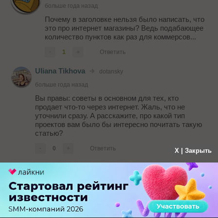
больше года назад
Почему в заголовке нельзя было написать, что
это про интернет магазины? Ведь подабающее
количество пунктов как раз для коммерсов...
-
1
+
Ответить
Uliana Tikhova
dotansky
больше года назад
Вы правы: советы в основном для тех, кто
продает что-то через интернет. Жаль, что не
уточнили сразу. А расскажите, про какой тип
проектов вам было бы интересно почитать такую
статью?
-
0
+
Ответить
X | Закрыть