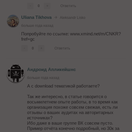
-
0
+
Ответить
Uliana Tikhova
Aleksandr Lisko
больше года назад
Попробуйте по ссылке: www.xmind.net/m/CNKR?
fref=gc
-
0
+
Ответить
Андроид Апликейшнс
больше года назад
А с download тематикой работаете?
Так же интересно, в статье говорится о
восьмилетнем опыте работы, в то время как
организация похоже совсем свежая, есть ли
отзывы о ваших аудитах на авторитарных
источниках?
Ибо даже в ваше группе ВК совсем пусто.
Пример отчёта конечно подробный, но 30к за