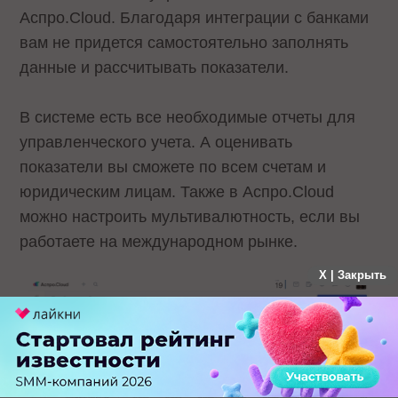
Аспро.Cloud. Благодаря интеграции с банками
вам не придется самостоятельно заполнять
данные и рассчитывать показатели.
В системе есть все необходимые отчеты для
управленческого учета. А оценивать
показатели вы сможете по всем счетам и
юридическим лицам. Также в Аспро.Cloud
можно настроить мультивалютность, если вы
работаете на международном рынке.
X | Закрыть