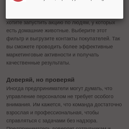
По таким полям в системе можно
сегментировать базу клиентов. Например, если
хотите запустить акцию по людям, у которых
есть домашние животные. Выберите этот
фильтр и выгрузите контакты покупателей. Так
вы сможете проводить более эффективные
маркетинговые активности и получать
качественные результаты.
Доверяй, но проверяй
Иногда предприниматели могут думать, что
управление персоналом не требует особого
внимания. Им кажется, что команда достаточно
взрослая и профессиональная, чтобы
справляться с задачами без надзора.
Предприниматель доверяет сотрудникам и