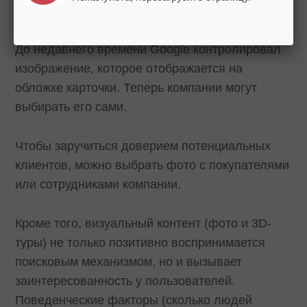
Возможность выбрать фотографию
для обложки компании (Cover Photo)
До недавнего времени Google контролировал
изображение, которое отображается на
обложке карточки. Теперь компании могут
выбирать его сами.
Чтобы заручиться доверием потенциальных
клиентов, можно выбрать фото с покупателями
или сотрудниками компании.
Кроме того, визуальный контент (фото и 3D-
туры) не только позитивно воспринимается
поисковым механизмом, но и вызывает
заинтересованность у пользователей.
Поведенческие факторы (сколько людей