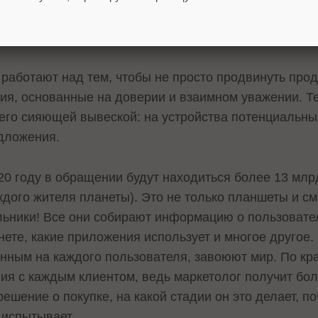
ребует использования принципиально новых инструм
ные приложения.
работают над тем, чтобы не просто продвинуть прод
ия, основанные на доверии и взаимном уважении. Т
его сияющей вывеской: на устройства потенциальны
дложения.
020 году в обращении будут находиться более 13 мл
аждого жителя планеты). Это не только планшеты и с
ьники! Все они собирают информацию о пользовател
нете, какие приложения использует и многое другое.
анным на каждого пользователя, завоюют мир. По кр
ия с каждым клиентом, ведь маркетолог получит бо
решение о покупке, на какой стадии он это делает, п
 испытывает.