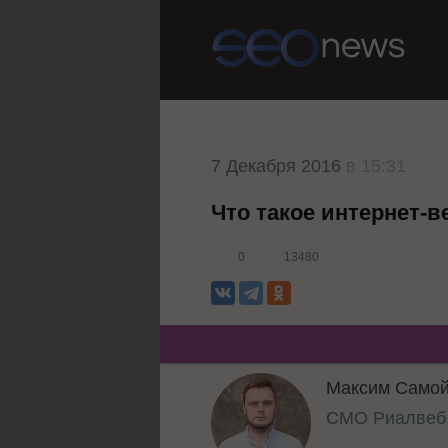
7 Декабря 2016
в 15:31
Что такое интернет-в
0
13480
Максим Само
CMO
Риалвеб