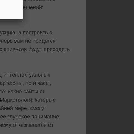
ентов и решений:
укцию, а построить с
еперь вам не придется
х клиентов будут приходить
рд интеллектуальных
мартфоны, но и часы,
е: какие сайты он
 Маркетологи, которые
айней мере, смогут
лее глубокое понимание
очему отказывается от