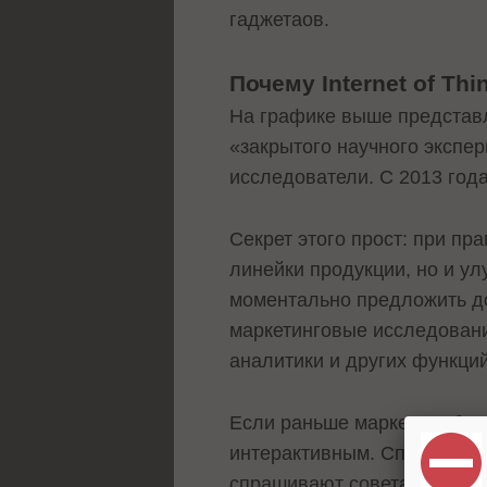
гаджетаов.
Почему Internet of T
На графике выше представл
«закрытого научного экспер
исследователи. С 2013 год
Секрет этого прост: при п
линейки продукции, но и ул
моментально предложить до
маркетинговые исследовани
аналитики и других функци
Если раньше маркетинг был
интерактивным. Специалист
спрашивают совета, провод