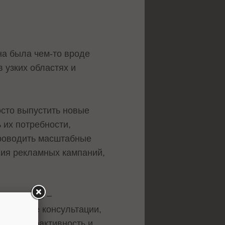
на была чем-то вроде
 узких областях и
осто выпустить новые
 их потребности,
проводить масштабные
ния рекламных кампаний,
то сегодня –
спертные консультации,
ная интерактивность и