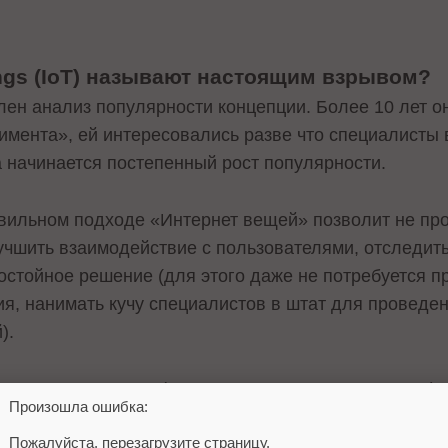
hings (IoT) называют настоящим взрывом?
ен анализ популярности концепции. Более 10 лет о
имента», ей интересовались разве что специалисты в
а начинается постепенный рост популярности.
равильном подходе «Интернет вещей» позволит не пр
учшить взаимодействие с пользователями, отследить
стойное решение (для этого даже не потребуется 
я, нанимать кучу специалистов в штат для проведе
й).
 «односторонним» (мы предлагаем – вы покупаете), 
Произошла ошибка:
ы отвечают на вопросы в социальных сетях, дают эк
Пожалуйста, перезагрузите страницу.
ят голосования и делают многое другое. Максималь