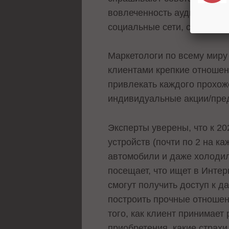
вовлеченность аудитории т
социальные сети, специаль
Маркетологи по всему миру 
клиентами крепкие отношен
привлекать каждого прохож
индивидуальные акции/пре
Эксперты уверены, что к 2
устройств (почти по 2 на к
автомобили и даже холодил
посещает, что ищет в Интер
смогут получить доступ к д
построить прочные отношен
того, как клиент принимает 
приобретения, какие страхи