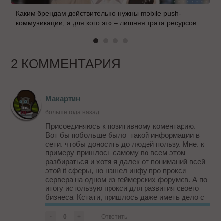
Каким брендам действительно нужны mobile push-
коммуникации, а для кого это – лишняя трата ресурсов
2 КОММЕНТАРИЯ
Макартин
больше года назад
Присоединяюсь к позитивному коментарию.
Вот бы побольше было такой информации в
сети, чтобы доносить до людей пользу. Мне, к
примеру, пришлось самому во всем этом
разбираться и хотя я далек от пониманий всей
этой it сферы, но нашел инфу про прокси
сервера на одном из геймерских форумов. А по
итогу использую прокси для развития своего
бизнеса. Кстати, пришлось даже иметь дело с
закрытием уязвимых портов proxy-
store.com/ru/scan-port. А пользуюсь услугами
-
0
+
Ответить