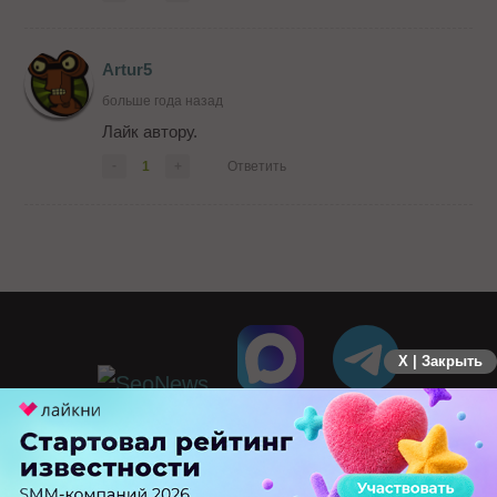
proxy-store . После тестирова...
Artur5
больше года назад
Лайк автору.
-
1
+
Ответить
X | Закрыть
ПЕРЕЙТИ НА ПОЛНУЮ ВЕРСИЮ
© SEOnews.ru Все права защищены. 2026