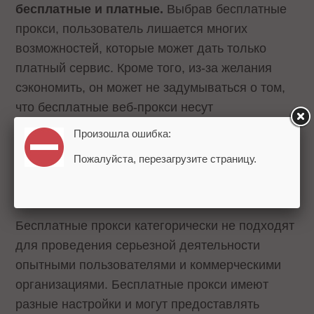
бесплатные и платные.
Выбрав бесплатные
прокси, пользователь лишается многих
возможностей, которые может дать только
платный сервис. Кроме того, из-за желания
сэкономить, он может не задумываться о том,
что бесплатные веб-прокси несут
неоправданно большие риски. Например,
Произошла ошибка:
бесплатные рабочие прокси сервера часто
Пожалуйста, перезагрузите страницу.
используются с целью слежки или кражи
данных.
Бесплатные прокси категорически не подходят
для проведения серьезной деятельности
опытными пользователями и коммерческими
организациями. Бесплатные прокси имеют
разные настройки и могут предоставлять