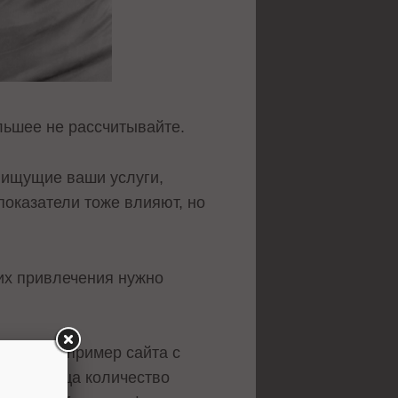
ольшее не рассчитывайте.
 ищущие ваши услуги,
показатели тоже влияют, но
 их привлечения нужно
. Но вот пример сайта с
а 4 месяца количество