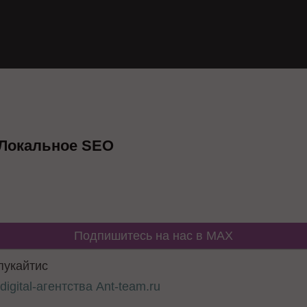
: Локальное SEO
Подпишитесь на нас в MAX
пукайтис
ь
digital-агентства Ant-team.ru