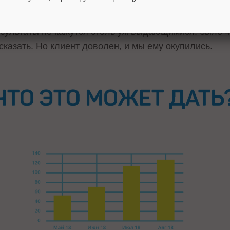
Трафик при этом не вырос. Почему? В этих запросах 
зультаты не кажутся столь уж выдающимися: было 40
сказать. Но клиент доволен, и мы ему окупились.