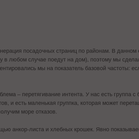
енерация посадочных страниц по районам. В данном с
ту в любом случае поедут на дом), поэтому мы сдела
ентировались мы на показатель базовой частоты: ес
блема – перетягивание интента. У нас есть группа с
ов, и есть маленькая группка, которая может перет
получим море отказов.
щью анкор-листа и хлебных крошек. Явно показываем