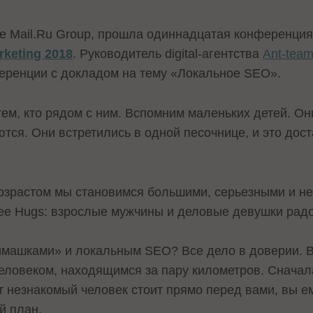
се Mail.Ru Group, прошла одиннадцатая конференция
keting 2018
. Руководитель digital-агентства
Ant-team
еренции с докладом на тему «Локальное SEO».
ем, кто рядом с ним. Вспомним маленьких детей. Он
ются. Они встретились в одной песочнице, и это дос
возрастом мы становимся большими, серьезными и не
ee Hugs: взрослые мужчины и деловые девушки рад
имашками» и локальным SEO? Все дело в доверии. Вы
еловеком, находящимся за пару километров. Снача
от незнакомый человек стоит прямо перед вами, вы е
й план.