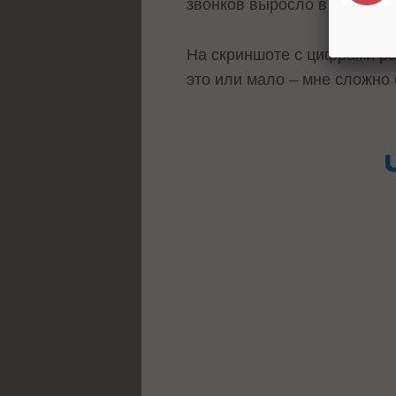
звонков выросло в 2 раза. 
На скриншоте с цифрами ре
это или мало – мне сложно 