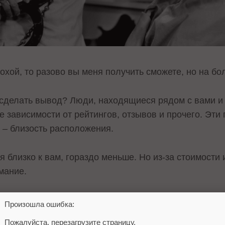
охой, то разово вы меня получить сможете, но на б
о сделать вывод? Люди, находящиеся рядом с вами и
 зависимости от рейтингов, отзывов и прочего. Эти 
 – близость расположения.
 близко к вам, гораздо меньше. Но из-за стоимости
мание.
вое агентство, и у меня нет большой выборки данных
Произошла ошибка:
 того как мы сделали районное позиционирование, з
Пожалуйста, перезагрузите страницу.