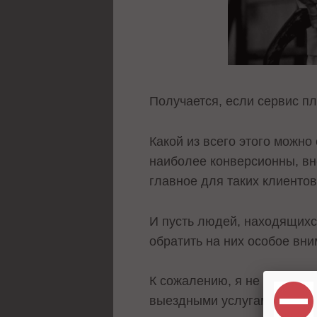
Получается, если сервис пл
Какой из всего этого можн
наиболее конверсионны, вне
главное для таких клиентов
И пусть людей, находящихся
обратить на них особое вни
К сожалению, я не рейтинго
выездными услугами. После