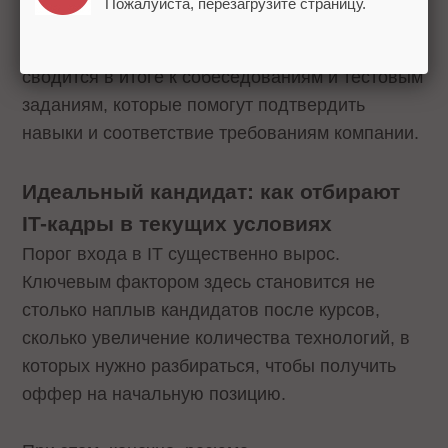
Пожалуйста, перезагрузите страницу.
курса. Преимущества и недостатки конкретных
кандидатов строго индивидуальны, все
сводится в итоге к собеседованиям и тестовым
заданиям, которые помогут подтвердить
навыки и соответствие требованиям компании.
Идеальный кандидат: как отбирают
IT-кадры в текущих условиях
Порог входа в IT существенно вырос.
Ключевым фактором здесь становится не
столько наплыв кандидатов после курсов,
сколько увеличение количества технологий, в
которых нужно разбираться, чтобы получить
оффер на начальную позицию.