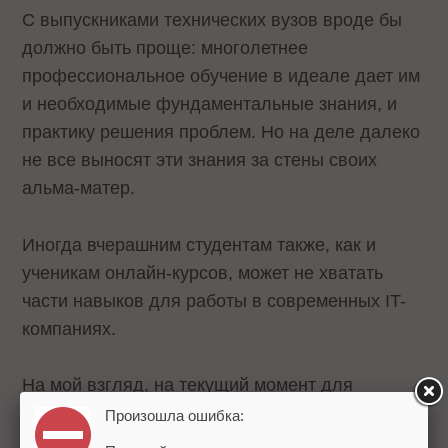
С выпускниками технических вузов вроде бы
должно быть проще: многолетнее
профессиональное обучение в идеале дает им
и необходимые фундаментальные знания, и
практику решения проблем. Но на деле далеко
не все выносят эти знания за стены своих
альма-матер.
Иногда вчерашним студентам также, как и
ученикам онлайн-курсов, может не хватать
части навыков для работы в современных IT-
компаниях.
На мой взгляд, на текущий момент для
рекрутера нет принципиальной разницы между
Произошла ошибка:
выпускником профильного вуза или онлайн-