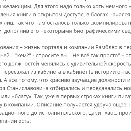
лающим. Для этого надо только хоть немного «б
ления книги в открытом доступе, в блогах началс
лиц, так что нам осталось только скомпилироват
и, дополнив его некоторыми биографическими св
ования – жизнь портала и компании Рамблер в пери
ей… "кем?" - спросите вы. "Не всё так просто" – о
его должностей менялись с удивительной скоростью
переезжал из кабинета в кабинет (в истории он вс
. А всё потому, что красиво звучащие должности 
ря Станиславовича отбирались и передавались н
 или «блату». Так, уже в первых строках книги пи
у в компании. Описание получается удручающее: н
зационного до исполнительского, царит хаос, про
пании есть: