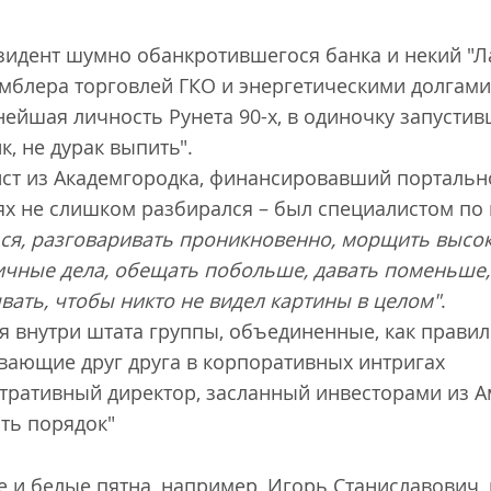
зидент шумно обанкротившегося банка и некий "Л
блера торговлей ГКО и энергетическими долгами
нейшая личность Рунета 90-х, в одиночку запуст
, не дурак выпить".
ист из Академгородка, финансировавший портальн
ях не слишком разбирался – был специалистом п
ся, разговаривать проникновенно, морщить высок
чные дела, обещать побольше, давать поменьше, 
вать, чтобы никто не видел картины в целом"
.
 внутри штата группы, объединенные, как правил
вающие друг друга в корпоративных интригах
тративный директор, засланный инвесторами из А
ть порядок"
е и белые пятна, например, Игорь Станиславович,