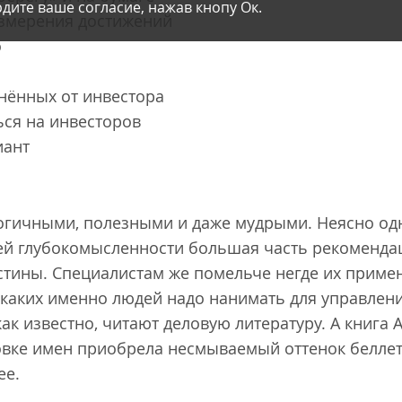
дите ваше согласие, нажав кнопу Ок.
измерения достижений
о
нённых от инвестора
ься на инвесторов
иант
огичными, полезными и даже мудрыми. Неясно одн
ей глубокомысленности большая часть рекоменда
тины. Специалистам же помельче негде их примен
 каких именно людей надо нанимать для управлени
как известно, читают деловую литературу. А книга
вке имен приобрела несмываемый оттенок беллетр
ее.