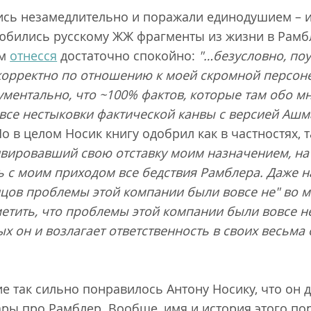
сь незамедлительно и поражали единодушием – и
юбились русскому ЖЖ фрагменты из жизни в Рам
ям
отнесся
достаточно спокойно:
"…безусловно, по
 корректно по отношению к моей скромной персоне
кументально, что ~100% фактов, которые там обо м
 все нестыковки фактической канвы с версией Аш
Но в целом Носик книгу одобрил как в частностях, т
вировавший свою отставку моим назначением, на 
 с моим приходом все бедствия Рамблера. Даже н
нцов проблемы этой компании были вовсе не" во м
метить, что проблемы этой компании были вовсе н
ых он и возлагает ответственность в своих весьма
 так сильно понравилось Антону Носику, что он д
ры про Рамблер. Вообще, имя и история этого пор