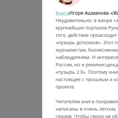
Книга
Игоря Ашманова
«Ж
Неудивительно: в жанре «
крупнейших порталов Руне
того, действие происходит
«пузырь доткомов». Этот 
журналистам, бизнесменам
наблюдателям. И интересе
России, но и реминисценц
«пузырь 2.0». Поэтому кн
настоящее с прошлым и к
проекте.
Читателям книга понравил
написаны в очень лёгком,
героев. Чтобы герои не о