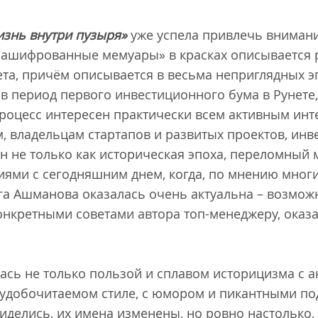
изнь внутри пузыря»
уже успела привлечь внимани
зашифрованные мемуары» в красках описывается 
та, причём описывается в весьма неприглядных эп
 в период первого инвестиционного бума в Рунете,
процесс интересен практически всем активным инт
, владельцам стартапов и развитых проектов, инв
н не только как историческая эпоха, переломный м
иями с сегодняшним днем, когда, по мнению многи
ига Ашманова оказалась очень актуальна – возмо
онкретными советами автора топ-менеджеру, оказ
ась не только пользой и сплавом историцизма с 
 удобочитаемом стиле, с юмором и пикантными п
биделись, их имена изменены, но ровно настолько,