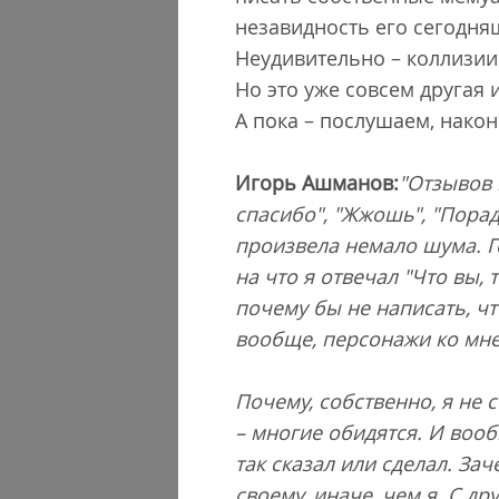
незавидность его сегодня
Неудивительно – коллизии
Но это уже совсем другая
А пока – послушаем, након
Игорь Ашманов:
"Отзывов 
cпасибо", "Жжошь", "Порадо
произвела немало шума. Г
на что я отвечал "Что вы, 
почему бы не написать, чт
вообще, персонажи ко мне
Почему, собственно, я не 
– многие обидятся. И воо
так сказал или сделал. За
своему, иначе, чем я. С д