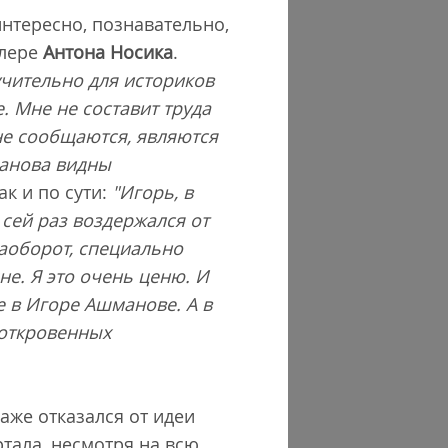
нтересно, познавательно,
блере
Антона Носика
.
учительно для историков
. Мне не составит труда
не сообщаются, являются
манова видны
ак и по сути:
"Игорь, в
сей раз воздержался от
аоборот, специально
не. Я это очень ценю. И
е в Игоре Ашманове. А в
 откровенных
аже отказался от идеи
тала, несмотря на всю