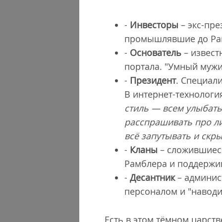
-
Инвесторы
– экс-пре
промышлявшие до Рам
-
Основатель
– извест
портала. "Умный мужик
-
Президент
. Специал
В интернет-технологи
стиль — всем улыбать
расспрашивать про ли
всё запутывать и скры
-
Кланы
– сложившиеся
Рамблера и поддержи
-
Десантник
– админис
персоналом и "наводи
Есть в этом тёмном царств