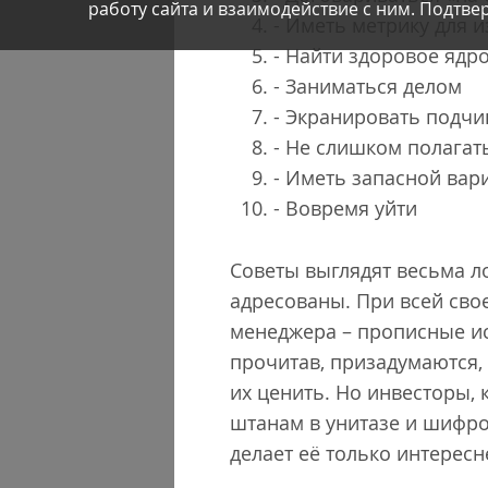
работу сайта и взаимодействие с ним. Подтвер
- Иметь метрику для 
- Найти здоровое ядр
- Заниматься делом
- Экранировать подчи
- Не слишком полагат
- Иметь запасной вар
- Вовремя уйти
Советы выглядят весьма л
адресованы. При всей сво
менеджера – прописные ис
прочитав, призадумаются,
их ценить. Но инвесторы, 
штанам в унитазе и шифро
делает её только интересн