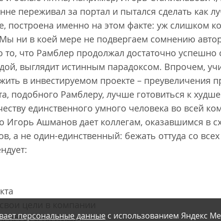
не переживал за портал и пытался сделать как лу
ге, построена именно на этом факте: уж слишком 
Мы ни в коей мере не подвергаем сомнению авто
о то, что Рамблер продолжал достаточно успешно 
ндой, выглядит истинным парадоксом. Впрочем, уч
ить в инвестируемом проекте – преувеличения п
та, подобного Рамблеру, лучше готовиться к худше
еству единственного умного человека во всей ко
то Игорь Ашманов дает коллегам, оказавшимся в сх
в, а не один-единственный: бежать оттуда со всех 
ендует:
кта
 свои цели в компании
вает персональные данные
с использованием Яндекс Ме
берегу» и на бумаге