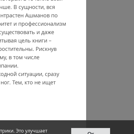
чше. В сущности, вся
контрастен Ашманов по
ритет и профессионализм
существовать и даже
итывая цель книги –
ростительны. Рискнув
му, в том числе
мпании.
одной ситуации, сразу
ног. Тем, кто не ищет
трики. Это улучшает
Ок