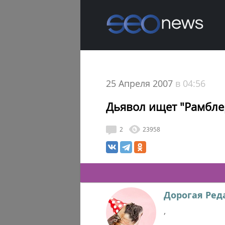
25 Апреля 2007
в 04:56
Дьявол ищет "Рамбле
2
23958
Дорогая Ред
,