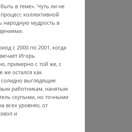
ыть в теме». Чуть ли не
я процесс коллективной
ь народную мудрость в
едениями.
од с 2000 по 2001, когда
твечает Игорь
, примерно с той же, с
ё же остался как
и солидно выглядящие
овым работникам, нанятым
сатель скупыми, но точными
а всех уровнях, от
извол и