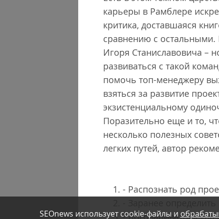
карьеры в Рамблере искрен
критика, доставшаяся кни
сравнению с остальными. 
Игоря Станиславовича – н
развиваться с такой кома
помочь топ-менеджеру выж
взяться за развитие проек
экзистенциальному одиноч
Поразительно еще и то, ч
несколько полезных совето
легких путей, автор реком
- Распознать род прое
- Заранее определить
SEOnews использует cookie-файлы и
обрабаты
- Договариваться «на 