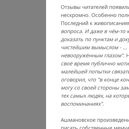
Отзывы читателей появили
нескромно. Особенно пол
Последний к живописани
вопроса. И даже в чём-то
доказать по пунктам и до
чистейшим вымыслом - ...
невооружённым глазом"
. 
своё время публично моти
малейшей попытки связать
оговорил, что "в конце ко
могу со своей стороны за
тех самых людях, на котор
воспоминаниях".
Ашмановское произведение
писать собственные мемуа