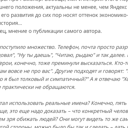
шнего положения, актуальны не менее, чем Яндекс 
 его развития до сих пор носят оттенок экономик
 история…
ец, мнение о публикации самого автора.
поступило множество. Телефон, почта просто раз
вал", "Ну ты даешь", "Читаю, рыдаю" и так далее. К
ерои, конечно, тоже преминули высказаться. Кто-
там вовсе не про вас". Другие подходят и говорят:
о я был толковый и симпатичный?" А я отвечаю "Х
 практически не обращаются.
стал использовать реальные имена? Конечно, пять
бще, это еще надо доказать – что конкретный чело
чем зря обижать людей? Они могут видеть то же с
ругой стороны, можно было бы так и сделать – дать