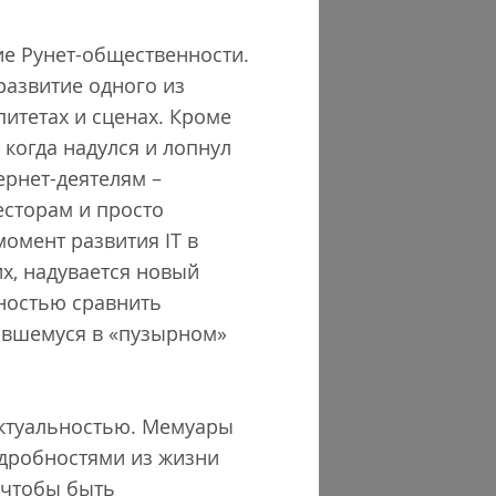
е Рунет-общественности.
развитие одного из
итетах и сценах. Кроме
 когда надулся и лопнул
ернет-деятелям –
есторам и просто
омент развития IT в
х, надувается новый
жностью сравнить
авшемуся в «пузырном»
актуальностью. Мемуары
одробностями из жизни
 чтобы быть