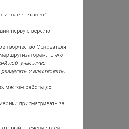
атиноамериканец",
.
ивший первую версию
ое творчество Основателя.
о маршрутизаторам.
"…его
ий лоб, участливо
разделять и властвовать,
о, местом работы до
мерики присматривать за
 который в течение всей