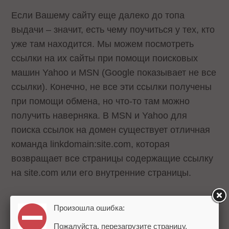
Если Вашему сайту еще далеко до топа
выдачи – значит, есть чему поучиться у тех, кто
уже там находится. Мы можем посмотреть
ссылки на их сайты при помощи поисковых
машин Yahoo и MSN (Google показывает не все
ссылки). Конечно, не все эти ссылки получены
при помощи обмена, но что-то там можно
получить наверняка. В MSN и Yahoo для
поиска ссылок на домен существует отличная
команда linkdomain:site.com, которая
возвращает все страницы содержащие ссылку
на site.com или его внутренние страницы.
«Обдирание» ссылок
Произошла ошибка:
Пожалуйста, перезагрузите страницу.