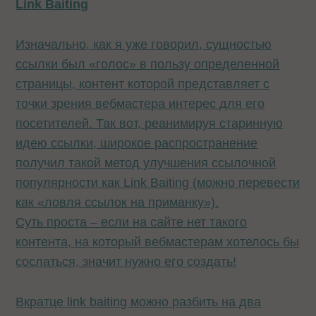
Link Baiting
Изначально, как я уже говорил, сущностью
ссылки был «голос» в пользу определенной
страницы, контент которой представляет с
точки зрения вебмастера интерес для его
посетителей. Так вот, реанимируя старинную
идею ссылки, широкое распространение
получил такой метод улучшения ссылочной
популярности как Link Baiting (можно перевести
как «ловля ссылок на приманку»).
Суть проста – если на сайте нет такого
контента, на который вебмастерам хотелось бы
сослаться, значит нужно его создать!
Вкратце link baiting можно разбить на два