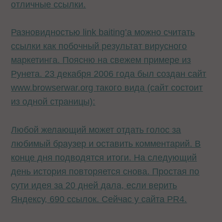
отличные ссылки.
Разновидностью link baiting’a можно считать
ссылки как побочный результат вирусного
маркетинга. Поясню на свежем примере из
Рунета. 23 декабря 2006 года был создан сайт
www.browserwar.org такого вида (сайт состоит
из одной страницы):
Любой желающий может отдать голос за
любимый браузер и оставить комментарий. В
конце дня подводятся итоги. На следующий
день история повторяется снова. Простая по
сути идея за 20 дней дала, если верить
Яндексу, 690 ссылок. Сейчас у сайта PR4.