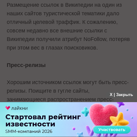
Размещение ссылок в Википедии на один из
наших сайтов туристической тематики дало
отличный целевой траффик. К сожалению,
совсем недавно все внешние ссылки с
Википедии получили атрибут NoFollow, потеряв
при этом вес в глазах поисковиков.
Пресс-релизы
Хорошим источником ссылок могут быть пресс-
релизы. Поищите в гугле сайты,
X | Закрыть
занимающиеся распространением пресс-
релизов. Небольшой список, с которого можно
начать:
http://www.prleap.com/