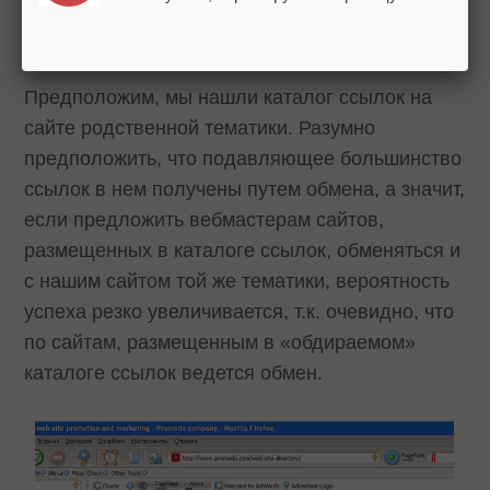
Один из наиболее эффективных методов
поиска партнеров.
Предположим, мы нашли каталог ссылок на
сайте родственной тематики. Разумно
предположить, что подавляющее большинство
ссылок в нем получены путем обмена, а значит,
если предложить вебмастерам сайтов,
размещенных в каталоге ссылок, обменяться и
с нашим сайтом той же тематики, вероятность
успеха резко увеличивается, т.к. очевидно, что
по сайтам, размещенным в «обдираемом»
каталоге ссылок ведется обмен.