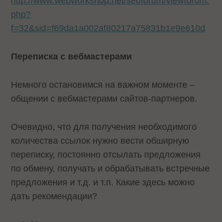
http://www.webworkshop.net/seoforum/viewforum.
php?
f=32&sid=f69da1a002af80217a75831b1e9e610d
Переписка с вебмастерами
Немного остановимся на важном моменте –
общении с вебмастерами сайтов-партнеров.
Очевидно, что для получения необходимого
количества ссылок нужно вести обширную
переписку, постоянно отсылать предложения
по обмену, получать и обрабатывать встречные
предложения и т.д. и т.п. Какие здесь можно
дать рекомендации?