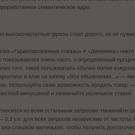
проработанное семантическое ядро.
и
аз высокочастотные фразы стоят дорого, их не нужно
лока «Гарантированные показы» и «Динамика» никто
сы показываются очень часто, и определенный процен
олее того, такой пользователь обычно более въедлив
кроллинг и клик на кнопку «Все объявления...» — яв
пке. Используйте свою возможность продать товар 
рестной минусовкой и назначайте
маленькие
ставки.
относится ко всем остальным запросам. Начинайте с
— 0,3 у.е. для всех запросов независимо от частоты.
и она слишком маленькая, чтобы получить достаточн