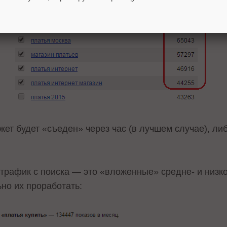
ет будет «съеден» через час (в лучшем случае), ли
 трафик с поиска — это «вложенные» средне- и низк
но их проработать: