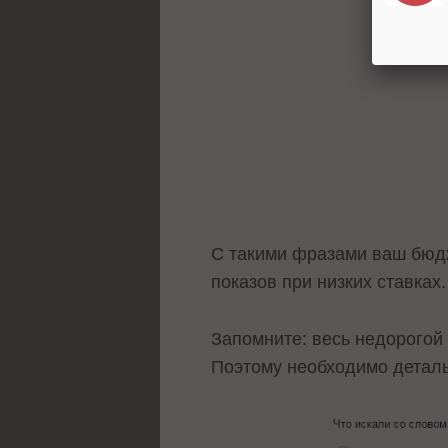
С такими фразами ваш бюдж
показов при низких ставках.
Запомните: весь недорогой
Поэтому необходимо деталь