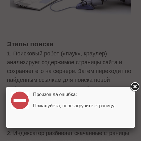
Этапы поиска
1. Поисковый робот («паук», краулер)
анализирует содержимое страницы сайта и
сохраняет его на сервере. Затем переходит по
найденным ссылкам для поиска новой
информации. На этом этапе образуется
Произошла ошибка:
большое количество необработанных и
Пожалуйста, перезагрузите страницу.
непригодных для выдачи данных. Их
предстоит проиндексировать.
2. Индексатор разбивает скачанные страницы