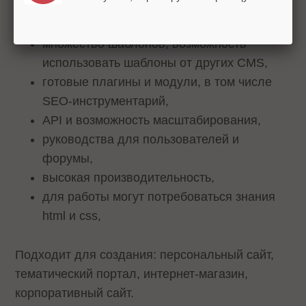
понятный интерфейс,
множество шаблонов, возможность
использовать шаблоны от других CMS,
готовые плагины и модули, в том числе
SEO-инструментарий,
API и возможность масштабирования,
руководства для пользователей и
форумы,
высокая производительность,
для работы могут потребоваться знания
html и css,
Подходит для создания: персональный сайт,
тематический портал, интернет-магазин,
корпоративный сайт.