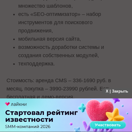
множество шаблонов,
есть «SEO-оптимизатор» – набор
инструментов для поискового
продвижения,
мобильная версия сайта,
возможность доработки системы и
создания собственных модулей,
техподдержка.
Стоимость: аренда CMS – 336-1690 руб. в
месяц, покупка – 3990-23990 рублей. Есть
X | Закрыть
бесплатная и демо-версия.
Сравнение редакций: