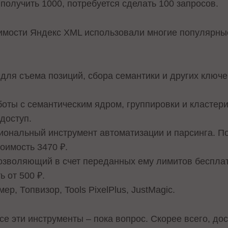
 получить 1000, потребуется сделать 100 запросов.
тоимости Яндекс XML использовали многие популярны
а для съема позиций, сбора семантики и других ключ
боты с семантическим ядром, группировки и кластер
одоступ.
иональный инструмент автоматизации и парсинга. П
оимость 3470 ₽.
 позволяющий в счет переданных ему лимитов беспла
ь от 500 ₽.
ер, Топвизор, Tools PixelPlus, JustMagic.
все эти инструменты – пока вопрос. Скорее всего, до