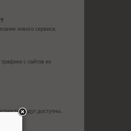
и?
исание нового сервиса
трафика с сайтов из
стности, будут доступны,