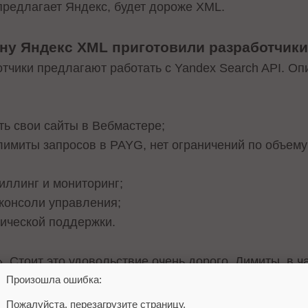
 предлагает Яндекс, будет дороже XML.
ену Яндекс XML приготовили разработчик
тчики предлагают работать с Yandex Search API. Оп
ть свои сайты в Вебмастере;
имиты запросов в PAYG, нет ограничений по объему 
иллинг и мониторинг;
з консоли управления;
ической поддержки.
 Стоит это удовольствие очень дорого. Лимиты, в ча
Произошла ошибка:
и почти в 100 раз дороже, чем было.
Пожалуйста, перезагрузите страницу.