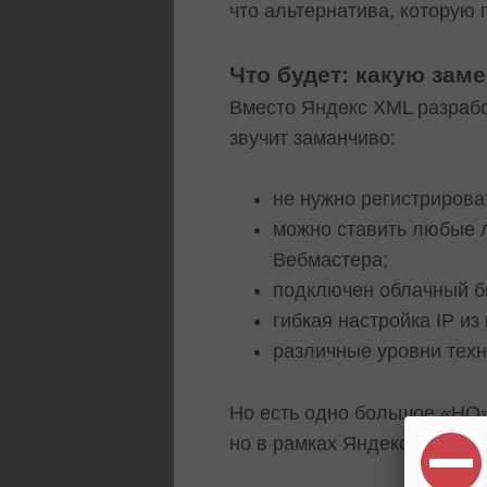
что альтернатива, которую
Что будет: какую зам
Вместо Яндекс XML разрабо
звучит заманчиво:
не нужно регистрирова
можно ставить любые л
Вебмастера;
подключен облачный б
гибкая настройка IP и
различные уровни техн
Но есть одно большое «НО».
но в рамках Яндекс Облака 