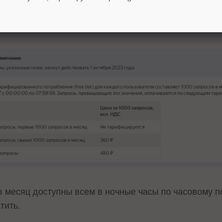
.
в месяц доступны всем в ночные часы по часовому 
атить.