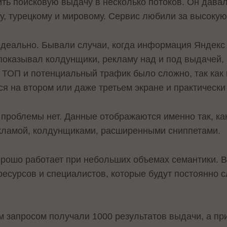
ть поисковую выдачу в несколько потоков. Он давал
у, турецкому и мировому. Сервис любили за высокую
еидеально. Бывали случаи, когда информация Яндекс
показывал колдунщики, рекламу над и под выдачей,
 ТОП и потенциальный трафик было сложно, так как 
ся на втором или даже третьем экране и практически
 проблемы нет. Данные отображаются именно так, как
екламой, колдунщиками, расширенными сниппетами.
хорошо работает при небольших объемах семантики. 
есурсов и специалистов, которые будут постоянно с
 запросом получали 1000 результатов выдачи, а пр