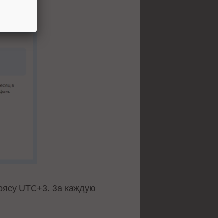
поясу UTC+3. За каждую