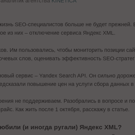
аналитик агентства
KINETICA
жизнь SEO-специалистов больше не будет прежней. В
ое из них – отключение сервиса Яндекс XML.
ов. Им пользовались, чтобы мониторить позиции сай
чевых слов, оценивать эффективность SEO-стратеги
новый сервис – Yandex Search API. Он сильно дорож
едсказали повышение цен на услуги сбора данных в 
оения не поддерживаем. Разобрались в вопросе и по
райс. Как жить после 1 октября, расскажу в статье.
любили (и иногда ругали) Яндекс XML?