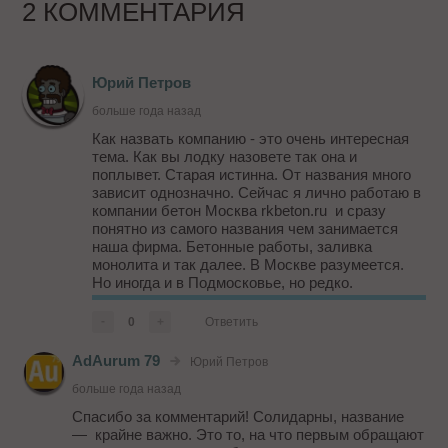
2 КОММЕНТАРИЯ
Юрий Петров
больше года назад
Как назвать компанию - это очень интересная
тема. Как вы лодку назовете так она и
поплывет. Старая истинна. От названия много
зависит однозначно. Сейчас я лично работаю в
компании бетон Москва rkbeton.ru и сразу
понятно из самого названия чем занимается
наша фирма. Бетонные работы, заливка
монолита и так далее. В Москве разумеется.
Но иногда и в Подмосковье, но редко.
Так что надо знать чем будет заниматься та
или иная компания и потом уже, исходя из
-
0
+
Ответить
данных, подвирать названи...
AdAurum 79
Юрий Петров
больше года назад
Спасибо за комментарий! Солидарны, название
— крайне важно. Это то, на что первым обращают