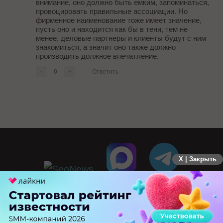
внимание, оно должно быть емким, запоминаться,
провоцировать правильные ассоциации. Но
фирменное наименование тоже имеет значение,
пусть оно и находится как бы в тени, тем не
менее, деловые партнеры и клиенты будут с ним
знакомиться, а значит оно также должно
производить должное впечатление.
-
0
+
Ответить
X | Закрыть
ПЕРЕЙТИ НА ПОЛНУЮ ВЕРСИЮ
© SEOnews.ru Все права защищены. 2026