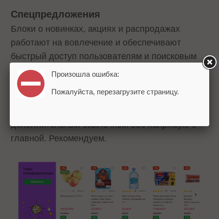
Спецпредложения
Блоки о новинках, акциях и распродажах
работают на вовлечение и обеспечивают
быстрый доступ пользователям и поисковым
роботам к товарным предложениями. Кроме
Произошла ошибка:
того, ссылки на страницы новых продуктов/
Пожалуйста, перезагрузите страницу.
категорий помогают быстрее
проиндексировать эти страницы и получить
дополнительный ссылочный вес напрямую с
главной. Рекомендуем.