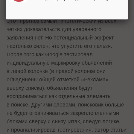
блоков увеличится — вероятность
33%
Этот прогноз самый гипотетический из всех,
четких доказательств для уверенного
заявления нет. Но потенциальный эффект
настолько силен, что упустить его нельзя.
После того как Google тестировал
индивидуальную маркировку объявлений
в левой колонке (в правой колонке они
объединены общей отметкой «Реклама»
вверху списка), объявления будут
восприниматься как отдельные элементы
в поиске. Другими словами, поисковик больше
не будет ограничиваться закреплепленными
блоками сверху и снизу. Итак, следуя логике
и проанализировав тестирования, автор статьи