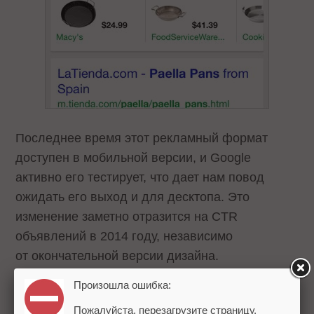
Последнее время этот рекламный формат
доступен в мобильной версии, и Google
активно его тестирует, что дает нам повод
ожидать его выход и для десктопа. Это
изменение заметно отразится на CTR
объявлений в 2014 году, независимо
от окончательной версии дизайна.
Произошла ошибка:
Прогноз #3: количество рекламных
Пожалуйста, перезагрузите страницу.