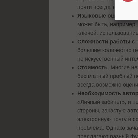
почти всегда требует п
Языковые ошибки
. «
может быть, например,
ключей, использование 
Сложности работы с 
большим количество пе
но искусственный инте
Стоимость
. Многие н
бесплатный пробный пе
всегда возможно оцен
Необходимость авто
«Личный кабинет», и п
стороны, зачастую авт
электронную почту и с
проблема. Однако зача
предлагают разный фу