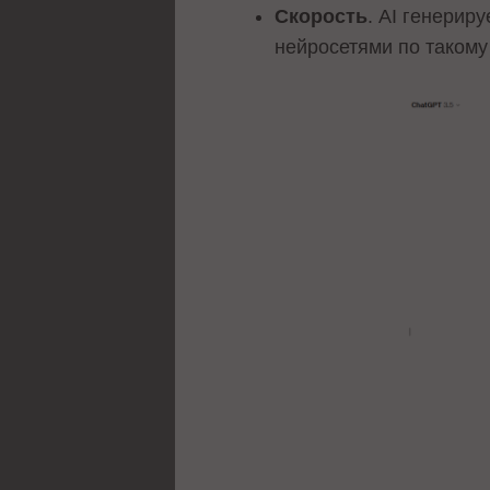
Скорость
. AI генерир
нейросетями по такому