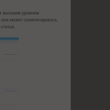
ют высоким уровнем
о она может скомпилировать
статьи.