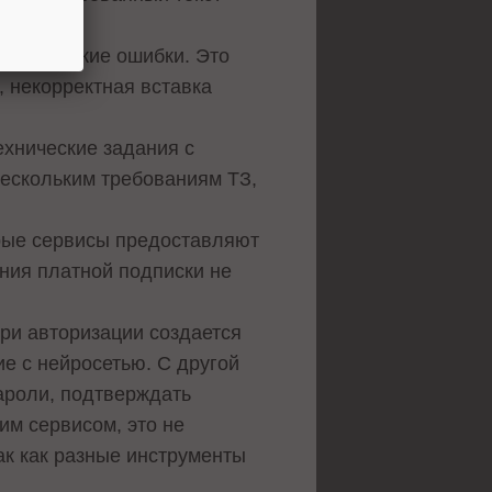
лексические ошибки. Это
, некорректная вставка
ехнические задания с
нескольким требованиям ТЗ,
орые сервисы предоставляют
ния платной подписки не
при авторизации создается
ие с нейросетью. С другой
ароли, подтверждать
им сервисом, это не
ак как разные инструменты