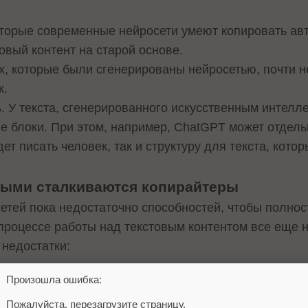
оторые современные нейросети умеют копировать авт
овый контент на старой основе.
ах, которые были сгенерированы нейросетью, почти 
к.
ь
. У текста, сгенерированного искусственным интелле
е блоки. При этом, например, ChatGPT может отдельн
дет писать человек, так и структуру для текста, котор
орыми сталкиваются копирайтеры
сетей пока недостаточно способностей, чтобы полнос
 процессе работы над текстовым контентом все еще 
 недостатки:
Произошла ошибка:
ии
. Искусственный интеллект может искажать факты
а, добавлять несуществующую информацию. Поэтому
Пожалуйста, перезагрузите страницу.