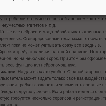
роверки на фактическую точность.
Сырые» сгенерированные тексты зачастую содержат 
 употребление терминов в несвойственном контексте
неуместных эпитетов и т. д.
ТЗ
. Не все нейросети могут обрабатывать длинные т
ременных. Сгенерированный текст может отвечать 
ллект пока не может учитывать сразу все вводные.
ейросети требуют наличия платной подписки. Некот
риод, но на небольшой срок. При этом без оформле
ить весь функционал нейропомощника.
ризации
. Не для всех это удобно. С одной стороны, 
ользователь может видеть только свое взаимодейств
оризация требует создавать и запоминать сложные п
облюдать другие условия. Если работа ведется с одн
стую требуется несколько сервисов и регистраций, т
нкционал.