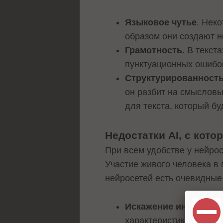
Языковое чутье
. Нек
образом они создают н
Грамотность
. В текст
пунктуационных ошибо
Структурированност
он разбит на смысловы
для текста, который бу
Недостатки AI, с кот
При всем удобстве у нейро
Участие живого человека в
нейросетей есть очевидные
Искажение информац
характеристики товар