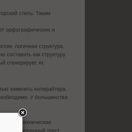
орский стиль. Таким
нет орфографических и
ктом, логичная структура,
о составить как структуру
ый сгенерирует AI.
тью заменить копирайтера.
необходимо. У большинства
, менять технические
 сгенерированный текст