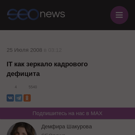
≡
25 Июля 2008
в 03:12
IT как зеркало кадрового
дефицита
4
5540
Подпишитесь на нас в MAX
Демфира Шакурова