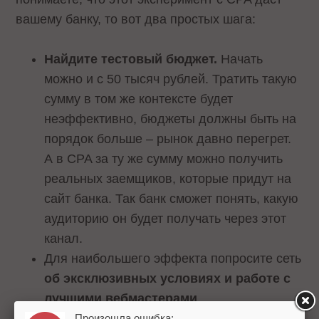
вашему банку, то вот два простых шага:
Найдите тестовый бюджет.
Начать
можно и с 50 тысяч рублей. Тратить такую
сумму в том же контексте будет
неэффективно, бюджеты должны быть на
порядок больше – рынок давно перегрет.
А в CPA за ту же сумму можно получить
реальных заемщиков, которые придут на
сайт банка. Так банк сможет понять, какую
аудиторию он будет получать через этот
канал.
Для наибольшего эффекта попросите сеть
об эксклюзивных условиях и работе с
лучшими вебмастерами
.
Произошла ошибка: