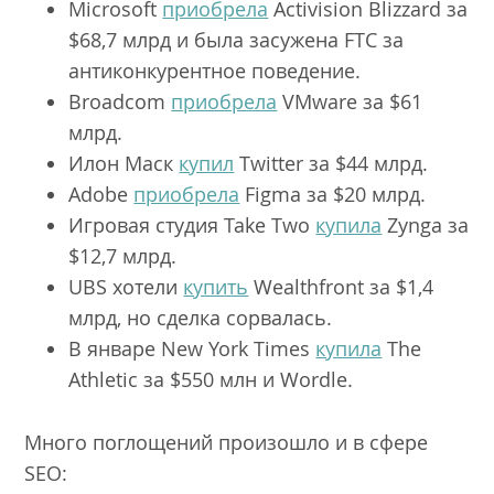
Microsoft
приобрела
Activision Blizzard за
$68,7 млрд и была засужена FTC за
антиконкурентное поведение.
Broadcom
приобрела
VMware за $61
млрд.
Илон Маск
купил
Twitter за $44 млрд.
Adobe
приобрела
Figma за $20 млрд.
Игровая студия Take Two
купила
Zynga за
$12,7 млрд.
UBS хотели
купить
Wealthfront за $1,4
млрд, но сделка сорвалась.
В январе New York Times
купила
The
Athletic за $550 млн и Wordle.
Много поглощений произошло и в сфере
SEO: