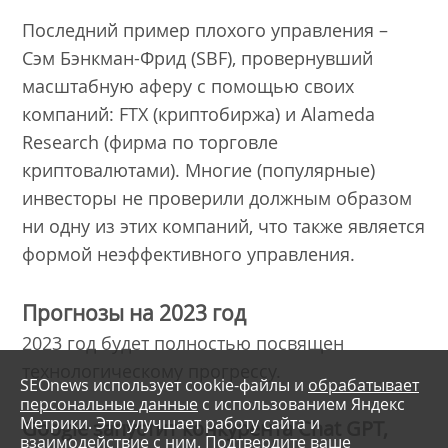
Последний пример плохого управления –
Сэм Бэнкман-Фрид (SBF), провернувший
масштабную аферу с помощью своих
компаний: FTX (криптобиржа) и Alameda
Research (фирма по торговле
криптовалютами). Многие (популярные)
инвесторы не проверили должным образом
ни одну из этих компаний, что также является
формой неэффективного управления.
Прогнозы на 2023 год
2023 год будет полностью посвящен
технологическому прогрессу.
SEOnews использует cookie-файлы и
обрабатывает
персональные данные
с использованием Яндекс
Метрики. Это улучшает работу сайта и
Google запустит конкурента Chat GPT,
взаимодействие с ним. Подтвердите ваше