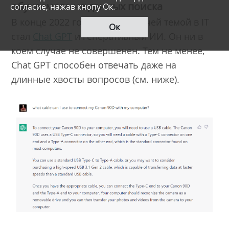
обучаемого на данных поиска
согласие, нажав кнопу Ок.
В конце 2022 года самой горячей темой в IT
Ок
стал
Chat GPT
и генеративный ИИ. Он ни в
коем случае не совершенен. Тем не менее,
Chat GPT способен отвечать даже на
длинные хвосты вопросов (см. ниже).