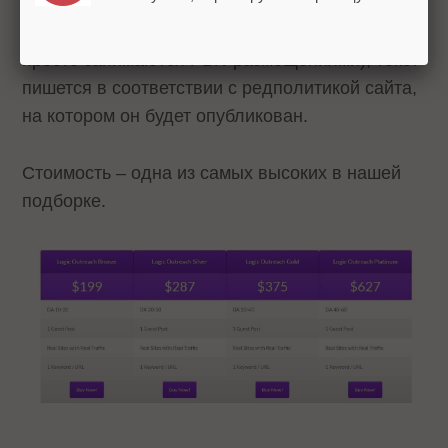
размещения происходят вручную (это одно из
их ключевых отличий от сервисов, которые
просто занимаются PBN-размещениями), текст
пишется в соответствии с редполитикой сайта,
на котором он будет опубликован.
Стоимость – одна из самых высоких в нашей
подборке.