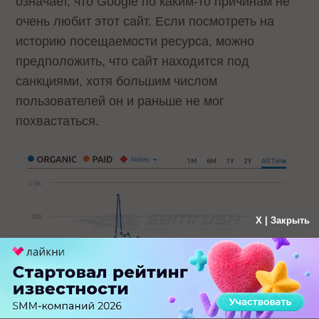
означает, что Google по каким-то причинам не
очень любит этот сайт. Если посмотреть на
историю посещаемости ресурса, можно
предположить, что сайт находится под
санкциями, хотя большим числом
пользователей он и раньше не мог
похвастаться.
X | Закрыть
Стоит ли?