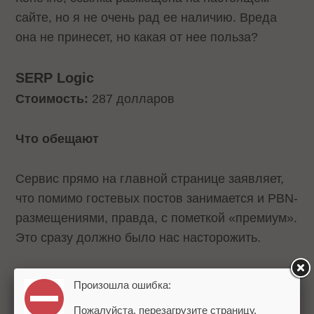
сайте, но я не очень рад ее наличию. Вреда
она не принесет, но какая от нее польза?
SERP Logic
Стоимость:
287 долларов
Что обещают
Сервис прямо на главной странице заявляет,
что помимо гостевых постов занимается и PBN-
размещениями, правда, с пометкой «премиум».
Это сразу должно было нас насторожить.
Сервис обещает настоящие ссылки на
Произошла ошибка:
реальных сайтах. Отмечают, что все
Пожалуйста, перезагрузите страницу.