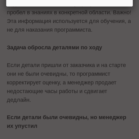
подошло. Это значит, что у программиста есть
пробел в знаниях в конкретной области. Важно!
Эта информация используется для обучения, а
не для наказания программиста.
Задача обросла деталями по ходу
Если детали пришли от заказчика и на старте
они не были очевидны, то программист
корректирует оценку, а менеджер продает
недостающие часы работы и сдвигает
дедлайн.
Если детали были очевидны, но менеджер
их упустил