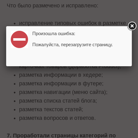
Что было размечено и исправлено:
исправление типовых ошибок в разметке
JSON-LD;
Произошла ошибка:
исправление типовых ошибок в разметке
Пожалуйста, перезагрузите страницу.
хлебных крошек;
разметка свойств характеристик в
карточках товаров (доработка Product);
разметка информации в хедере;
разметка информации в футере;
разметка навигации (меню сайта);
разметка списка статей блога;
разметка текстов статей;
разметка вопросов и ответов.
7. Проработали страницы категорий по