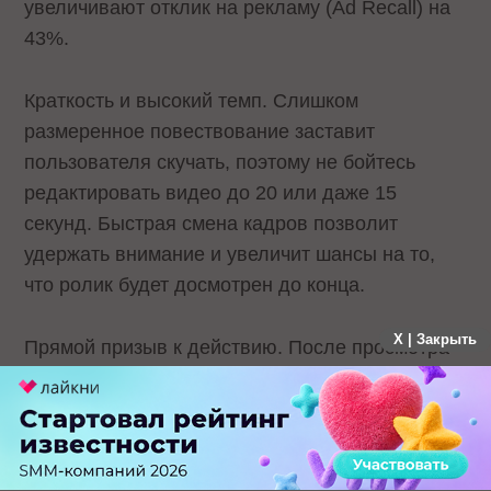
увеличивают отклик на рекламу (Ad Recall) на
43%.
Краткость и высокий темп. Слишком
размеренное повествование заставит
пользователя скучать, поэтому не бойтесь
редактировать видео до 20 или даже 15
секунд. Быстрая смена кадров позволит
удержать внимание и увеличит шансы на то,
что ролик будет досмотрен до конца.
X | Закрыть
Прямой призыв к действию. После просмотра
видео пользователь должен четко понимать,
что необходимо сделать: например, скачать
приложение или перейти на сайт. Не бойтесь
говорить это в ролике. На YouTube такие