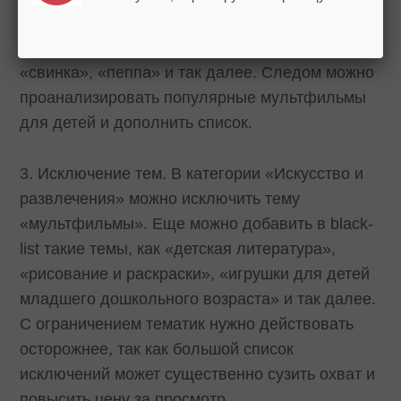
можно с самых очевидных: «мультфильмы»,
«мультики», «детский», «развивающие»,
«свинка», «пеппа» и так далее. Следом можно
проанализировать популярные мультфильмы
для детей и дополнить список.
3. Исключение тем. В категории «Искусство и
развлечения» можно исключить тему
«мультфильмы». Еще можно добавить в black-
list такие темы, как «детская литература»,
«рисование и раскраски», «игрушки для детей
младшего дошкольного возраста» и так далее.
С ограничением тематик нужно действовать
осторожнее, так как большой список
исключений может существенно сузить охват и
повысить цену за просмотр.