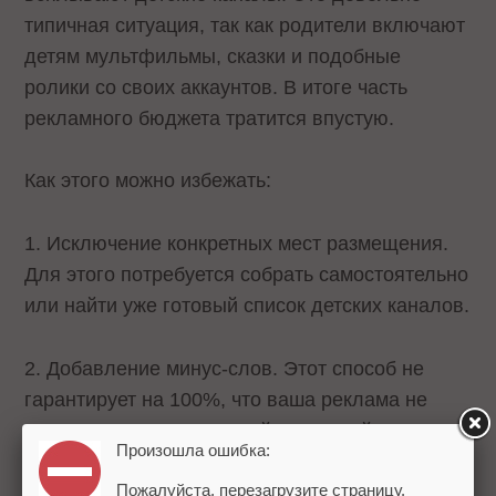
типичная ситуация, так как родители включают
детям мультфильмы, сказки и подобные
ролики со своих аккаунтов. В итоге часть
рекламного бюджета тратится впустую.
Как этого можно избежать:
1. Исключение конкретных мест размещения.
Для этого потребуется собрать самостоятельно
или найти уже готовый список детских каналов.
2. Добавление минус-слов. Этот способ не
гарантирует на 100%, что ваша реклама не
попадет в видео с детской тематикой, так как
Произошла ошибка:
Google принимает именно слова, а не фразы.
Пожалуйста, перезагрузите страницу.
Однако прописать их все же стоит. Начать