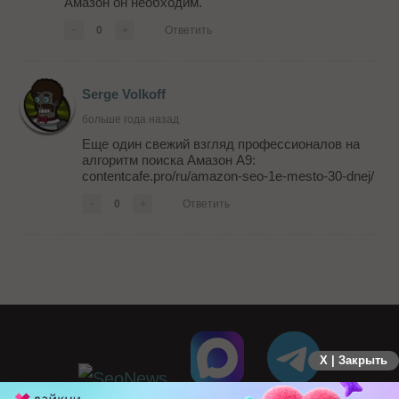
Амазон он необходим.
-
0
+
Ответить
Serge Volkoff
больше года назад
Еще один свежий взгляд профессионалов на
алгоритм поиска Амазон А9:
contentcafe.pro/ru/amazon-seo-1e-mesto-30-dnej/
-
0
+
Ответить
X | Закрыть