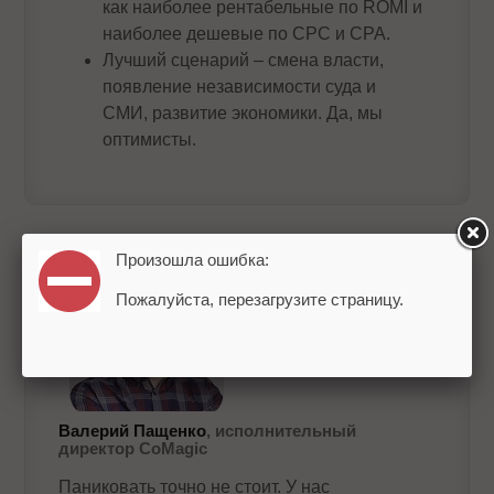
как наиболее рентабельные по ROMI и
наиболее дешевые по CPC и CPA.
Лучший сценарий – смена власти,
появление независимости суда и
СМИ, развитие экономики. Да, мы
оптимисты.
Произошла ошибка:
Пожалуйста, перезагрузите страницу.
Валерий Пащенко
, исполнительный
директор CoMagic
Паниковать точно не стоит. У нас