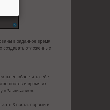
кованы в заданное время
но создавать отложенные
 сильнее облегчить себе
тво постов и время их
ку «Расписание».
скать 3 поста: первый в