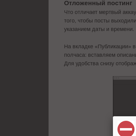
Отложенный постинг
Что отличает мертвый аккау
того, чтобы посты выходили
указанием даты и времени.
На вкладке «Публикации» в
полчаса: вставляем описан
Для удобства снизу отобра