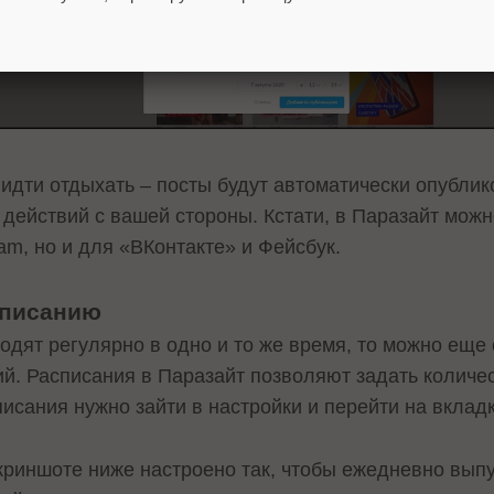
идти отдыхать – посты будут автоматически опубли
 действий с вашей стороны. Кстати, в Паразайт мож
ram, но и для «ВКонтакте» и Фейсбук.
списанию
одят регулярно в одно и то же время, то можно еще
й. Расписания в Паразайт позволяют задать количес
исания нужно зайти в настройки и перейти на вклад
криншоте ниже настроено так, чтобы ежедневно выпу