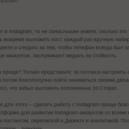
аразайт
 в Instagram, то не понаслышке знаете, сколько это 
ь вовремя выложить пост, каждый раз вручную набир
екте и следить за тем, чтобы телефон всегда был за
е аккаунтов, заслуживают медаль за стойкость.
о проще? Только представьте: за полчаса настроить
 а потом благополучно пойти заниматься своими дела
того, что забыл выложить положенные 10 Cторис.
 для этого – сделать работу с Instagram проще бла
атформа для развития Instagram-аккаунтов со всем
 постингом, перепиской в Директе и аналитикой. По
сторон – поехали.