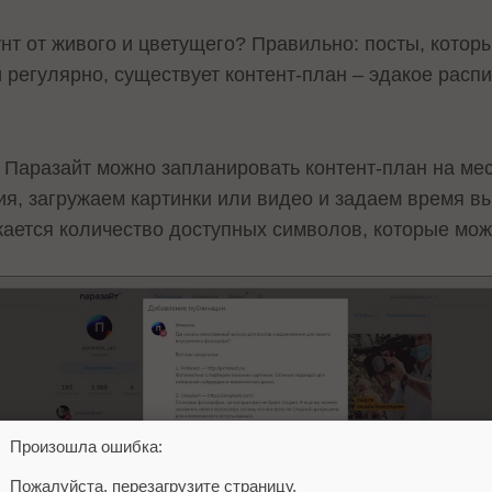
нт от живого и цветущего? Правильно: посты, котор
 регулярно, существует контент-план – эдакое расп
 Паразайт можно запланировать контент-план на мес
ия, загружаем картинки или видео и задаем время в
жается количество доступных символов, которые мож
Произошла ошибка:
Пожалуйста, перезагрузите страницу.