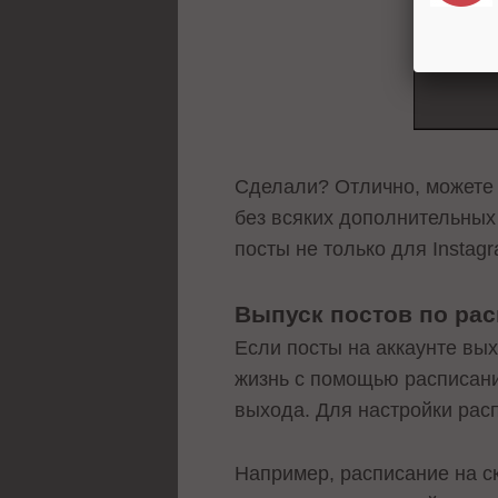
Сделали? Отлично, можете 
без всяких дополнительных
посты не только для Instag
Выпуск постов по ра
Если посты на аккаунте вых
жизнь с помощью расписани
выхода. Для настройки расп
Например, расписание на с