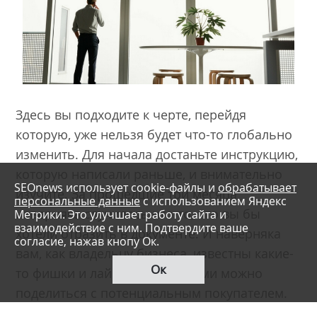
Здесь вы подходите к черте, перейдя
которую, уже нельзя будет что-то глобально
изменить. Для начала достаньте инструкцию,
которую написали раньше, и внимательно
SEOnews использует cookie-файлы и
обрабатывает
изучите. За прошедшие три месяца
персональные данные
с использованием Яндекс
наверняка случилось что-то, что вы бы
Метрики. Это улучшает работу сайта и
взаимодействие с ним. Подтвердите ваше
хотели отразить в документе. И наверняка
согласие, нажав кнопу Ок.
вам, как владельцу бизнеса, известны какие-
Ок
то фишки и лайфхаки, которыми можно
поделиться с потенциальным покупателем.