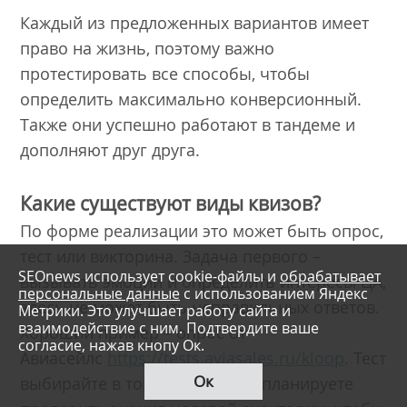
Каждый из предложенных вариантов имеет
право на жизнь, поэтому важно
протестировать все способы, чтобы
определить максимально конверсионный.
Также они успешно работают в тандеме и
дополняют друг друга.
Какие существуют виды квизов?
По форме реализации это может быть опрос,
тест или викторина. Задача первого –
SEOnews использует cookie-файлы и
обрабатывает
вызывать эмоции и определить интересы ЦА,
персональные данные
с использованием Яндекс
здесь не может быть неправильных ответов.
Метрики. Это улучшает работу сайта и
взаимодействие с ним. Подтвердите ваше
Хороший пример – опрос от
согласие, нажав кнопу Ок.
Авиасейлс
https://tests.aviasales.ru/kloop
. Тест
Ок
выбирайте в том случае, если планируете