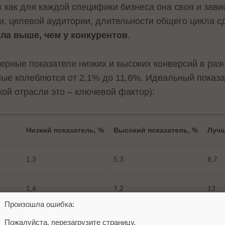
 как для каждой специфики бизнеса она своя и зави
и, целевой аудитории, длительности общего цикла сд
ла выше, чем у конкурентов
.
ерные показатели низких и высоких конверсий в раз
ные колеблются от 2,1% до 11,6%. Идеальный показа
кой отрасли это – ключевой фактор):
Низкий показатель, %
Высокий показатель, %
Лучш
1,3
5,3
8,7
1,4
7,2
13
Произошла ошибка:
2
11
19,9
Пожалуйста, перезагрузите страницу.