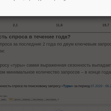
луги
1,4
7,1
11,2
2,1
11,6
19,7
сть спроса в течение года?
проса за последние 2 года по двум ключевым запро
ли:
просу «туры» самая выраженная сезонность выпадает
том минимальное количество запросов – в конце год