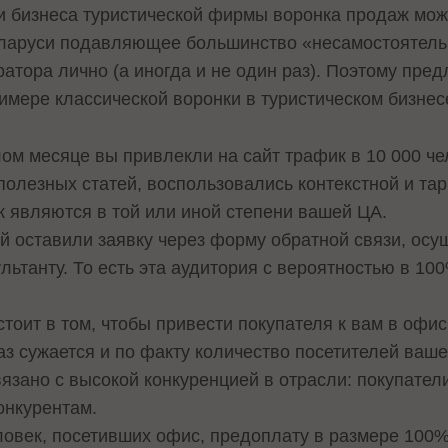
и бизнеса туристической фирмы воронка продаж мож
Беларуси подавляющее большинство «несамостоятель
атора лично (а иногда и не один раз). Поэтому пред
римере классической воронки в туристическом бизнес
м месяце вы привлекли на сайт трафик в 10 000 чел
полезных статей, воспользовались контекстной и та
ек являются в той или иной степени вашей ЦА.
й оставили заявку через форму обратной связи, осу
льтанту. То есть эта аудитория с вероятностью в 1
оит в том, чтобы привести покупателя к вам в офис.
аз сужается и по факту количество посетителей ваш
связано с высокой конкуренцией в отрасли: покупате
онкурентам.
еловек, посетивших офис, предоплату в размере 100%