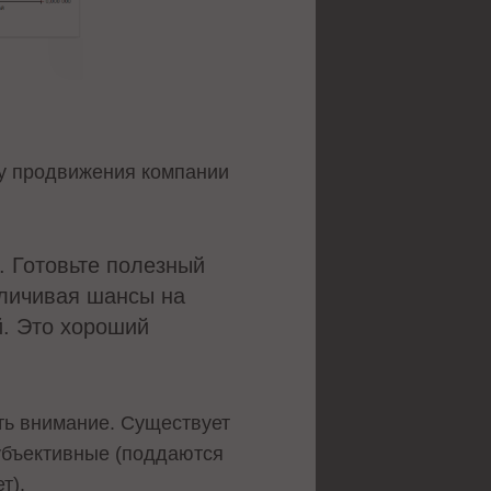
лу продвижения компании
. Готовьте полезный
еличивая шансы на
й. Это хороший
ить внимание. Существует
субъективные (поддаются
ет).