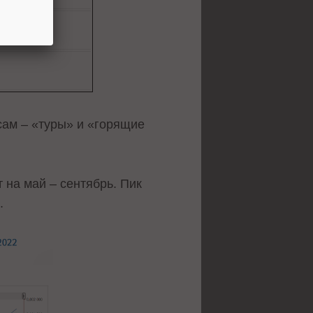
сам – «туры» и «горящие
 на май – сентябрь. Пик
а.