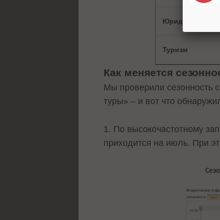
Юридические ус
Туризм
Как меняется сезонно
Мы проверили сезонность с
туры» – и вот что обнаружи
1. По высокочастотному за
приходится на июль. При э