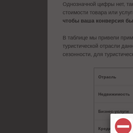
Однозначной цифры нет, так
стоимости товара или услуг
чтобы ваша конверсия бы
В таблице мы привели прим
туристической отрасли дан
сезонности, для туристичес
Отрасль
Недвижимость
Бизнес-услуги
Кредитование