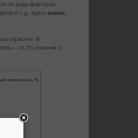
сит от ряда факторов:
елки и т. д. Здесь
важно,
ных отраслях. В
тель – 19,7% (помним о
ий показатель, %