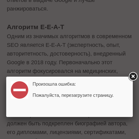
ранжироваться.
Алгоритм E-E-A-T
Одним из значимых алгоритмов в современном
SEO является E-E-A-T (экспертность, опыт,
авторитетность, достоверность), внедренный
Google в 2018 году. Первоначально этот
алгоритм фокусировался на медицинских,
юридических и финансовых тематиках, где
Произошла ошибка:
качество контента играло ключевую роль.
Пожалуйста, перезагрузите страницу.
Чтобы повысить доверие к сайту важно, чтобы
все материалы писались экспертами. Контент
должен быть подкреплен биографией автора,
его дипломами, лицензиями, сертификатами,