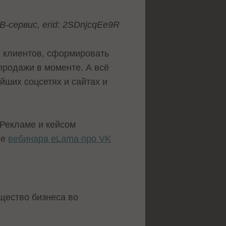
-сервис, erid: 2SDnjcqEe9R
х клиентов, сформировать
продажи в моменте. А всё
йших соцсетях и сайтах и
 Рекламе и кейсом
ве
вебинара eLama про VK
щество бизнеса во