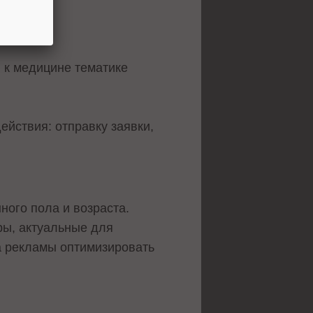
амы
й к медицине тематике
йствия: отправку заявки,
ного пола и возраста.
ры, актуальные для
ка рекламы оптимизировать