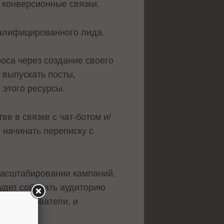
 конверсионные связки.
валифицированного лида.
са через создание своего
 выпускать посты,
 этого ресурсы.
е в связке с чат-ботом и/
е начинать переписку с
масштабировании кампаний.
удет собирать аудиторию
ся пользователи, и