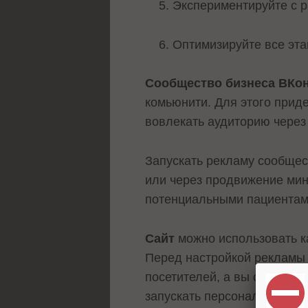
Экспериментируйте с 
Оптимизируйте все эт
Сообщество бизнеса ВКон
комьюнити. Для этого приде
вовлекать аудиторию через к
Запускать рекламу сообщес
или через продвижение мини
потенциальными пациентам
Сайт
можно использовать к
Перед настройкой рекламы 
посетителей, а вы сможете 
запускать персонализирова