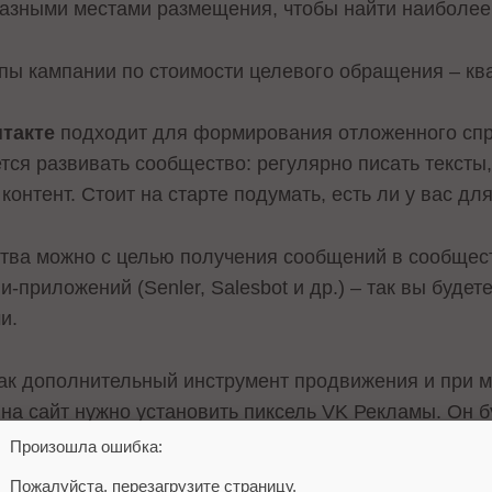
разными местами размещения, чтобы найти наиболее
апы кампании по стоимости целевого обращения – к
такте
подходит для формирования отложенного спро
тся развивать сообщество: регулярно писать тексты,
онтент. Стоит на старте подумать, есть ли у вас для
тва можно с целью получения сообщений в сообществ
-приложений (Senler, Salesbot и др.) – так вы будет
и.
ак дополнительный инструмент продвижения и при 
на сайт нужно установить пиксель VK Рекламы. Он б
сегментировать ее по услугам, которыми интересуют
Произошла ошибка:
нный ретаргетинг.
Пожалуйста, перезагрузите страницу.