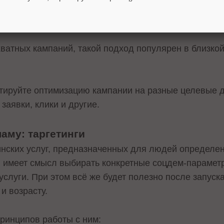
оить пиксель и аудитории в новом кабинете VK Рекл
хватных кампаний, такой подход популярен в близко
тируйте оптимизацию кампании на разные целевые де
заявки, клики и другие.
аму: таргетинги
инских услуг, предназначенных для людей определен
ю имеет смысл выбирать конкретные соцдем-парамет
услуги. При этом всё же будет полезно после запус
и возрасту.
ринципов работы с ним: