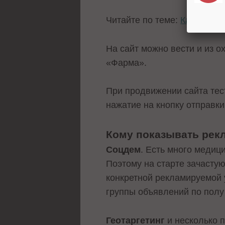
Читайте по теме:
Как настр
На сайт можно вести и из о
«Фарма».
При продвижении сайта тес
нажатие на кнопку отправки 
Кому показывать рекл
Соцдем
. Есть много медиц
Поэтому на старте зачасту
конкретной рекламируемой 
группы объявлений по полу 
Геотаргетинг
и несколько п