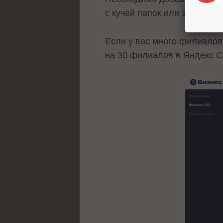
с кучей папок или это под
Если у вас много филиалов,
на 30 филиалов в Яндекс С