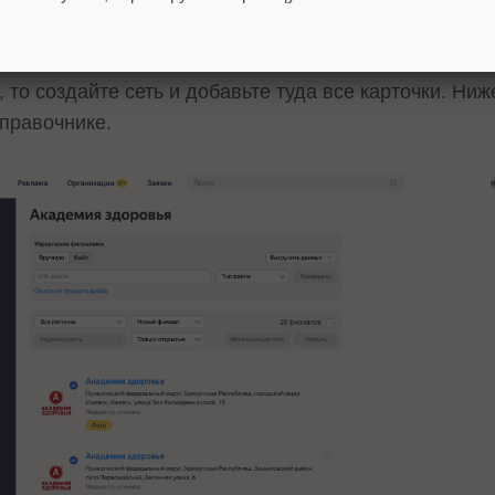
домены – каждая точка должна быть создана в Я Биз
 то создайте сеть и добавьте туда все карточки. Ниж
правочнике.