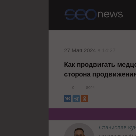
27 Мая 2024
в 14:27
Как продвигать медц
сторона продвижени
0
5094
Станислав Ку