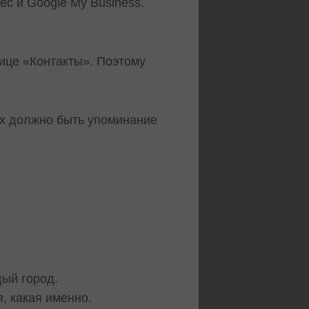
ес и Google My Business.
ице «Контакты». Поэтому
гах должно быть упоминание
дый город.
, какая именно.