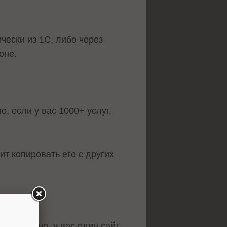
чески из 1С, либо через
оне.
, если у вас 1000+ услуг.
ит копировать его с других
. Неважно, у вас один сайт