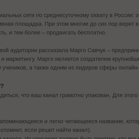
циальных сети по среднесуточному охвату в России: 
ная площадка. При этом многие до сих пор верят в 
ть, и тем более – продвигать бесплатно.
вой аудитории рассказала Марго Савчук – предприни
и маркетингу. Марго является создателем крупнейше
 учеников, а также одним из лидеров сферы онлайн
ь?
диться, что ваш канал грамотно упакован. Для этог
запоминающееся и легко читающееся название, кото
вспомнит, если решит найти канал).
канала. Из описания должно быть понятно, кто его