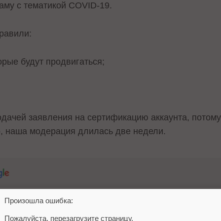
ламу с тематикой COVID-19.
правили:
орые будут продвигаться;
подачей заявления на сертификацию аккаунта, потом
р, наша модерация длилась две недели.
Произошла ошибка:
Пожалуйста, перезагрузите страницу.