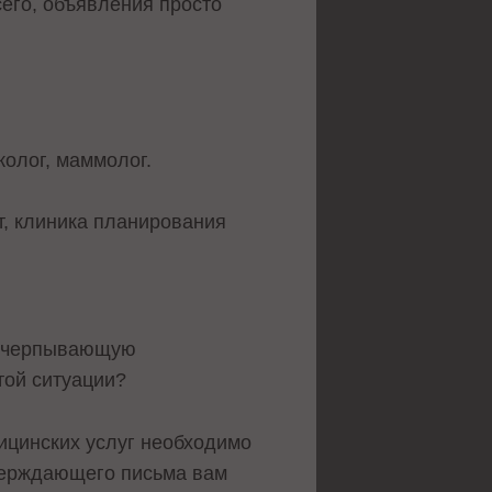
всего, объявления просто
нколог, маммолог.
т, клиника планирования
 исчерпывающую
этой ситуации?
ицинских услуг необходимо
тверждающего письма вам