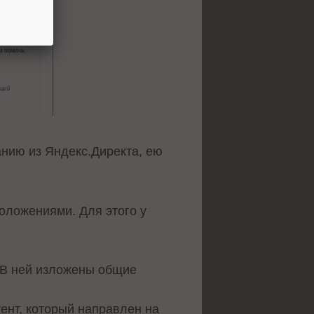
нию из Яндекс.Директа, ею
положениями. Для этого у
 В ней изложены общие
и.
ент, который направлен на