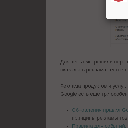
Для теста мы решили перен
оказалась реклама тестов 
Реклама продуктов и услуг,
Google есть еще три особе
Обновления правил Go
принципы рекламы това
Правила для событий,