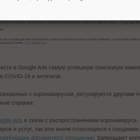
ести в Google Ads самую успешную поисковую кампа
на COVID-19 и антитела.
 связанных с коронавирусом, регулируется другими 
нные справки:
ogle Ads
в связи с распространением коронавируса.
ров и услуг, так или иначе относящихся к пандеми
 требующих деликатного отношения
. Запрещают конт