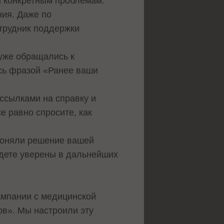
 и конкретным проблемам:
ния. Даже по
отрудник поддержки
уже обращались к
есь фразой «Ранее ваши
ссылками на справку и
е равно спросите, как
поняли решение вашей
удете уверены в дальнейших
ампании с медицинской
ов». Мы настроили эту