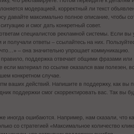
атику, что рекламируете. Потом перейдите к деталям
лоняется модерацией, корректный ли текст объявле
су давайте максимально полное описание, чтобы с
ситуацию и смог дать конкретный совет.
ответам специалистов рекламной системы. Если вы 
 и получали ответы – ссылайтесь на них. Пользуйт
 что…» – она значительно упрощает коммуникацию.
 правило, поддержка отвечает общими фразами или 
е если материал по ссылке оказался вам полезен, вс
ашем конкретном случае.
тм ваших действий. Напишите в поддержку, как вы 
дник поддержки смог скорректировать вас. Так вы б
е иногда ошибаются. Например, нам сказали, что к
олько со стратегией «Максимальное количество клик