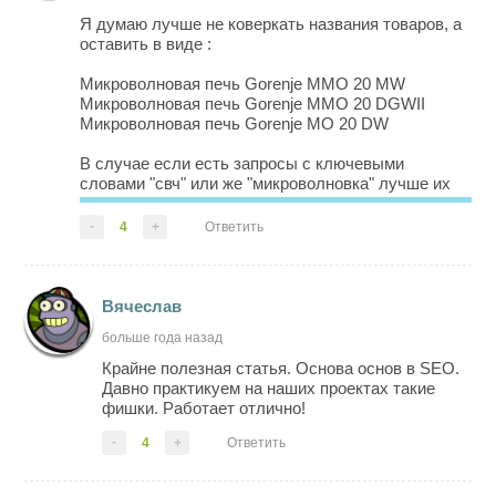
Я думаю лучше не коверкать названия товаров, а
оставить в виде :
Микроволновая печь Gorenje MMO 20 MW
Микроволновая печь Gorenje MMO 20 DGWII
Микроволновая печь Gorenje MO 20 DW
В случае если есть запросы с ключевыми
словами "свч" или же "микроволновка" лучше их
использовать в Title, Description, отзывах,
описании товара и т.д.
-
4
+
Ответить
P.S. Интересная вещь - для Яндекса
"микроволновая печь" и "микроволновка&q...
Вячеслав
больше года назад
Крайне полезная статья. Основа основ в SEO.
Давно практикуем на наших проектах такие
фишки. Работает отлично!
-
4
+
Ответить