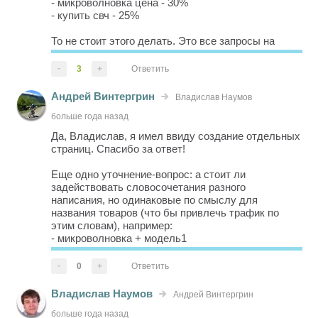
- микроволновка цена - 30%
- купить свч - 25%
То не стоит этого делать. Это все запросы на
главную страницу категории "Микроволновые
печи", не нужно создавать страниц вида :
-
3
+
Ответить
"микроволновые печи цена",
Андрей Винтергрин
Владислав Наумов
"купить свч",
"стоимость микрово...
больше года назад
Да, Владислав, я имел ввиду создание отдельных
страниц. Спасибо за ответ!
Еще одно уточнение-вопрос: а стоит ли
задействовать словосочетания разного
написания, но одинаковые по смыслу для
названия товаров (что бы привлечь трафик по
этим словам), например:
- микроволновка + модель1
- свч + модель2
- микроволновая печь + модель3
-
0
+
Ответить
либо лучше придерживаться однообразия в
названиях (в рамках подраздела), например:
Владислав Наумов
Андрей Винтергрин
- микроволновк...
больше года назад