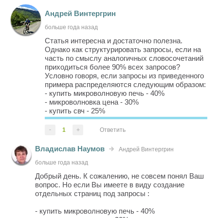
Андрей Винтергрин
больше года назад
Статья интересна и достаточно полезна.
Однако как структурировать запросы, если на
часть по смыслу аналогичных словосочетаний
приходиться более 90% всех запросов?
Условно говоря, если запросы из приведенного
примера распределяются следующим образом:
- купить микроволновую печь - 40%
- микроволновка цена - 30%
- купить свч - 25%
- остальные - 5%
Стоит ли разделять эти (с большим трафиком)
-
1
+
Ответить
запросы в отдельные разделы, если они по
сути не...
Владислав Наумов
Андрей Винтергрин
больше года назад
Добрый день. К сожалению, не совсем понял Ваш
вопрос. Но если Вы имеете в виду создание
отдельных страниц под запросы :
- купить микроволновую печь - 40%