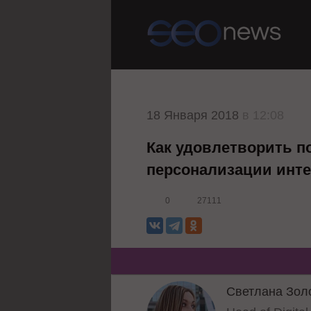
18 Января 2018
в 12:08
Как удовлетворить по
персонализации инте
0
27111
Светлана Зол