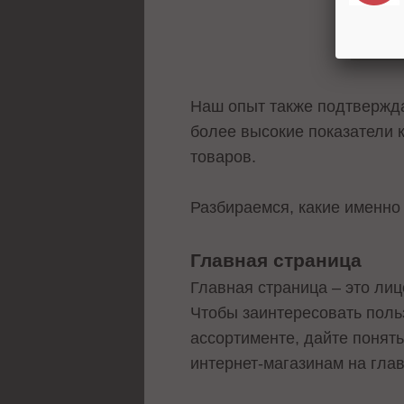
Наш опыт также подтвержда
более высокие показатели 
товаров.
Разбираемся, какие именно
Главная страница
Главная страница – это лиц
Чтобы заинтересовать польз
ассортименте, дайте понять
интернет-магазинам на гла