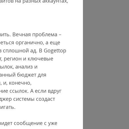
йтов на разных аккаунтах,
упить. Вечная проблема –
еться органично, а еще
в сплошной ад. В Gogettop
т, регион и ключевые
ылок, анализ и
ванный бюджет для
 и, конечно,
ие ссылок. А если вдруг
джер системы создаст
игать.
придет сообщение с уже