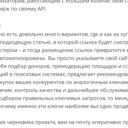
мизаторам, работающим с большим количеством са
ирж по своему API.
я
но есть довольно много вариантов, где и как их к
 подходящую статью, в которой ссылка будет смотр
стером – и тогда размещение ссылок превратится 
втоматизированы. Вы просто указываете свой сай
 себя подбор доноров, премодерацию площадок и сс
ий в поисковых системах, предлагает рекомендо
акупок ваших конкурентов по аналогичным ключам,
ние, контроль качества и дальнейшее обслуживан
подбором правильных ключевых запросов, то мене
 почему именно эти ключи наиболее выгодно продв
ния черновика проекта, вам на почту оперативно 