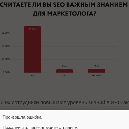
и их сотрудники повышают уровень знаний в SEO ак
Произошла ошибка:
, читают ли они книги или статьи, связанные с про
Пожалуйста, перезагрузите страницу.