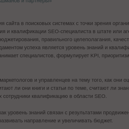
Ашманов и партнеры»
 сайта в поисковых системах с точки зрения органи
ия и квалификации SEO-специалиста в штате или аг
юджетирования, правильного целеполагания, качест
даментом успеха является уровень знаний и квалиф
нанимает специалистов, формулирует KPI, приоритиз
.
маркетологов и управленцев на тему того, как они 
тают ли они книги и статьи по теме, считают ли зн
х сотрудники квалификацию в области SEO.
как уровень знаний связан с результатами продвиже
развивать направление и увеличивать бюджет.