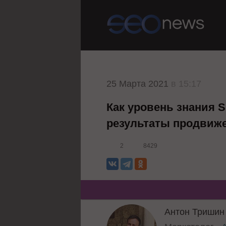
25 Марта 2021
в 15:17
Как уровень знания 
результаты продвиж
2
8429
Антон Тришин