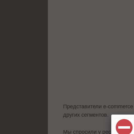
Представители e-commerce 
других сегментов.
Мы спросили у респондентов