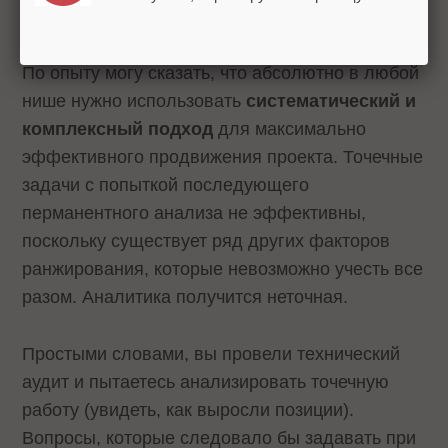
и вашей репутации как специалиста/студии.
По опыту могу сказать, что абсолютно в любой
нише нужно использовать
систематический и
комплексный подход
для максимально
эффективного продвижения проекта. Точечные
задачи с попыткой последующего
перманентного анализа не эффективны,
поскольку существует ряд других факторов
ранжирования, которые невозможно учесть все
разом. Аналитика получится неточная.
Простыми словами, вы провели технический
аудит и пытаетесь анализировать точечную
работу (увидеть, как выросли позиции).
Вопросы, которые следовало бы задавать при