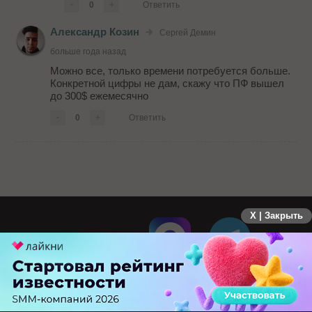
-
0
+
Ответить
Александр Козин
Сергей Демин
больше года назад
Можно все, только времени потребуется больше.
Конкретной цифры не дам, скажу что ПФ вышел
до 300$ ежемесячно
-
0
+
Ответить
X | Закрыть
ПЕРЕЙТИ НА ПОЛНУЮ ВЕРСИЮ
© SEOnews.ru Все права защищены. 2026